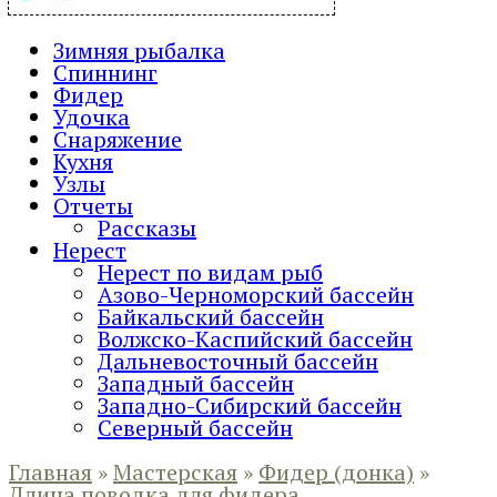
Зимняя рыбалка
Спиннинг
Фидер
Удочка
Снаряжение
Кухня
Узлы
Отчеты
Рассказы
Нерест
Нерест по видам рыб
Азово-Черноморский бассейн
Байкальский бассейн
Волжско-Каспийский бассейн
Дальневосточный бассейн
Западный бассейн
Западно-Сибирский бассейн
Северный бассейн
Главная
»
Мастерская
»
Фидер (донка)
»
Длина поводка для фидера