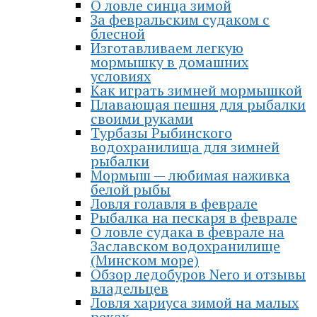
О ловле синца зимой
За февральским судаком с
блесной
Изготавливаем легкую
мормышку в домашних
условиях
Как играть зимней мормышкой
Плавающая пешня для рыбалки
своими руками
Турбазы Рыбинского
водохранилища для зимней
рыбалки
Мормыш — любимая наживка
белой рыбы
Ловля голавля в феврале
Рыбалка на пескаря в феврале
О ловле судака в феврале на
Заславском водохранилище
(Минском море)
Обзор ледобуров Nero и отзывы
владельцев
Ловля хариуса зимой на малых
реках