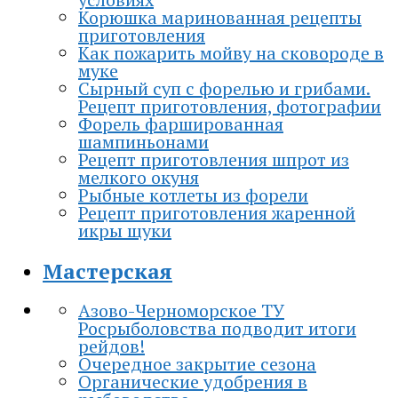
Корюшка маринованная рецепты
приготовления
Как пожарить мойву на сковороде в
муке
Сырный суп с форелью и грибами.
Рецепт приготовления, фотографии
Форель фаршированная
шампиньонами
Рецепт приготовления шпрот из
мелкого окуня
Рыбные котлеты из форели
Рецепт приготовления жаренной
икры щуки
Мастерская
Азово-Черноморское ТУ
Росрыболовства подводит итоги
рейдов!
Очередное закрытие сезона
Органические удобрения в