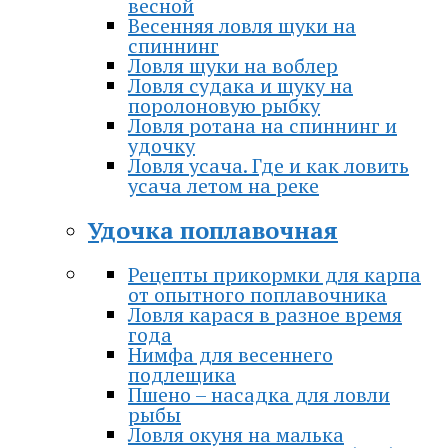
весной
Весенняя ловля щуки на
спиннинг
Ловля щуки на воблер
Ловля судака и щуку на
поролоновую рыбку
Ловля ротана на спиннинг и
удочку
Ловля усача. Где и как ловить
усача летом на реке
Удочка поплавочная
Рецепты прикормки для карпа
от опытного поплавочника
Ловля карася в разное время
года
Нимфа для весеннего
подлещика
Пшено – насадка для ловли
рыбы
Ловля окуня на малька