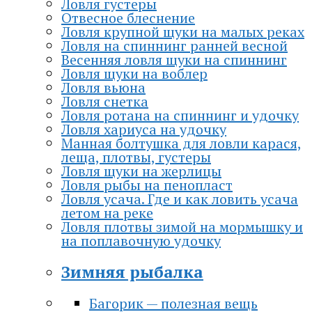
Ловля густеры
Отвесное блеснение
Ловля крупной щуки на малых реках
Ловля на спиннинг ранней весной
Весенняя ловля щуки на спиннинг
Ловля щуки на воблер
Ловля вьюна
Ловля снетка
Ловля ротана на спиннинг и удочку
Ловля хариуса на удочку
Манная болтушка для ловли карася,
леща, плотвы, густеры
Ловля щуки на жерлицы
Ловля рыбы на пенопласт
Ловля усача. Где и как ловить усача
летом на реке
Ловля плотвы зимой на мормышку и
на поплавочную удочку
Зимняя рыбалка
Багорик — полезная вещь