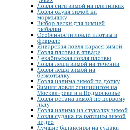
Ловля сига зимой на платниках
Ловля окуня зимой на
мормышку
Выбор лески для зимней
рыбалки
Особенности ловли плотвы в
феврале
Январская ловля карася зимой
Ловля плотвы в январе
Декабрьская ловля плотвы
Ловля леща зимой на течении
Ловля леща зимой на
безмотылку
Ловля налима зимой на донку
Зимняя ловля спиннингом на
Москва-реке и в Подмосковье
Ловля ротана зимой по первому
льду
Ловля налима на стукалку зимой
Ловля судака на ратлины зимой
видео
Лучшие балансиры на судака