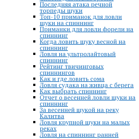
Последняя атака речной
торпеды щуки
Топ-10 приманок для ловли
щуки на спиннинг
Приманки для ловли форели на
спиннинг
Когда ловить щуку весной на
спиннинг
Ловля на ультролайтовый
спиннинг
Рейтинг твичинговых
спиннингов
Как и где ловить сома
Ловля судака на живца с берега
Как выбрать спиннинг
Отчет о весенней ловли щуки на
спиннинг
За весенней щукой на реку
Калитва
Ловля крупной щуки на малых
реках
Ловля на спиннинг ранней