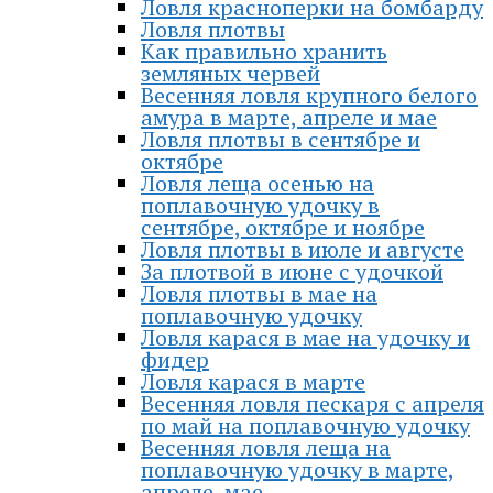
Ловля красноперки на бомбарду
Ловля плотвы
Как правильно хранить
земляных червей
Весенняя ловля крупного белого
амура в марте, апреле и мае
Ловля плотвы в сентябре и
октябре
Ловля леща осенью на
поплавочную удочку в
сентябре, октябре и ноябре
Ловля плотвы в июле и августе
За плотвой в июне с удочкой
Ловля плотвы в мае на
поплавочную удочку
Ловля карася в мае на удочку и
фидер
Ловля карася в марте
Весенняя ловля пескаря с апреля
по май на поплавочную удочку
Весенняя ловля леща на
поплавочную удочку в марте,
апреле, мае