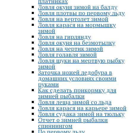
платниках
Ловля окуня зимой на балду
Ловля плотвы по первому льду
Ловля на вертолет зимой
Ловля карася на мормышку
зимой
Ловля на гирлянду
Ловля окуня на безмотылку
Ловля на чертик зимой
Ловля голавля зимой
Ловля щуки на мертвую рыбку
зимой
Заточка ножей ледобура в
домашних условиях своими
руками
Как сделать прикормку для
зимней рыбалки
Ловля леща зимой со льда
Ловля карася на карьере зимой
Ловля судака зимой на тюльку
Отчет о зимней рыбалки
спиннингом
По первому льду