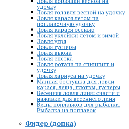
Ловля корюшки весной на
удочку
Ловля голавля весной на удочку
Ловля карася летом на
поплавочную удочку
Ловля карася осенью
Ловля уклейки: летом и зимой
Ловля угря
Ловля густеры
Ловля вьюна
Ловля снетка
Ловля ротана на спиннинг и
удочку
Ловля хариуса на удочку
Манная болтушка для ловли
карася, леща, плотвы, густеры
Весенняя ловля линя: снасти и
наживки для весеннего линя
Виды поплавков для рыбалки.
Рыбалка на поплавок
Фидер (донка)