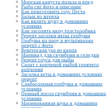
Морская капуста польза и вред
Рыба сиг фото и описание
Как приготовить соус Песто
Балык из жереха
Как вялить щуку в домашних
условиях
Как засолить икру толстолобика
Рецепт засолки икры горбуши
Горбуша на пару в мультиварке
рецепт с фото
Венгерская уха из карпа
Маринад для скумбрии и селедки
Рецепт соуса для рыбы
Салат с копченой рыбой горячего
копчения
Засолка кеты в домашних условиях
рецепт
Слабосоленая горбуша в домашних
условиях
Пряный посол скумбрии в домашних
условиях
Маринованная щука в домашних
условиях