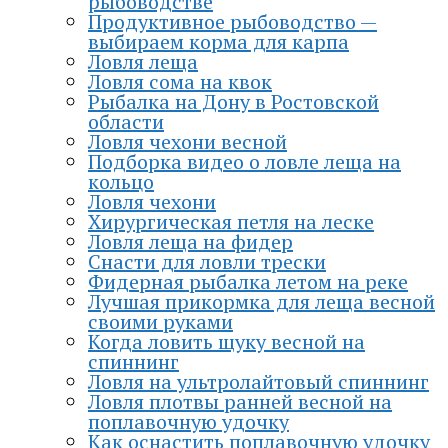
рыбоводстве
Продуктивное рыбоводство —
выбираем корма для карпа
Ловля леща
Ловля сома на квок
Рыбалка на Дону в Ростовской
области
Ловля чехони весной
Подборка видео о ловле леща на
кольцо
Ловля чехони
Хирургическая петля на леске
Ловля леща на фидер
Снасти для ловли трески
Фидерная рыбалка летом на реке
Лучшая прикормка для леща весной
своими руками
Когда ловить щуку весной на
спиннинг
Ловля на ультролайтовый спиннинг
Ловля плотвы ранней весной на
поплавочную удочку
Как оснастить поплавочную удочку