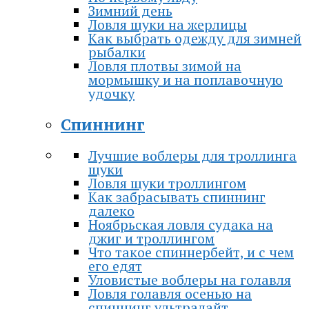
Зимний день
Ловля щуки на жерлицы
Как выбрать одежду для зимней
рыбалки
Ловля плотвы зимой на
мормышку и на поплавочную
удочку
Спиннинг
Лучшие воблеры для троллинга
щуки
Ловля щуки троллингом
Как забрасывать спиннинг
далеко
Ноябрьская ловля судака на
джиг и троллингом
Что такое спиннербейт, и с чем
его едят
Уловистые воблеры на голавля
Ловля голавля осенью на
спиннинг ультралайт