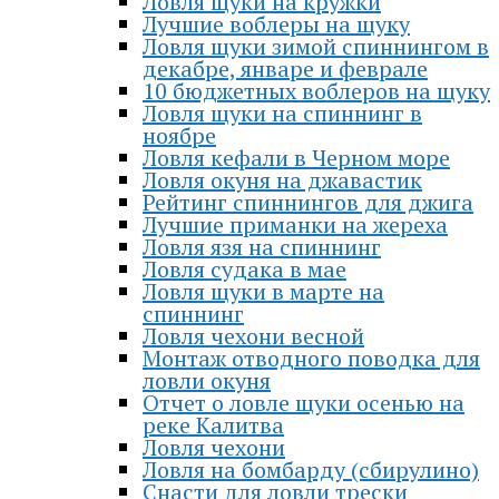
Ловля щуки на кружки
Лучшие воблеры на щуку
Ловля щуки зимой спиннингом в
декабре, январе и феврале
10 бюджетных воблеров на щуку
Ловля щуки на спиннинг в
ноябре
Ловля кефали в Черном море
Ловля окуня на джавастик
Рейтинг спиннингов для джига
Лучшие приманки на жереха
Ловля язя на спиннинг
Ловля судака в мае
Ловля щуки в марте на
спиннинг
Ловля чехони весной
Монтаж отводного поводка для
ловли окуня
Отчет о ловле щуки осенью на
реке Калитва
Ловля чехони
Ловля на бомбарду (сбирулино)
Снасти для ловли трески