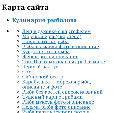
Карта сайта
Кулинария рыболова
Лещ в духовке с картофелем
Морской ерш (скорпена)
Навага что за рыба
Рыба шамайка фото и описание
Кунджа что за рыба
Жерех фото и описание
Топ-10 самых опасных рыб в мире
Черный палтус
Сом
Сибирский осетр
Барабулька — морская рыба,
описание и фото
Рыба без костей список названий
Тушеный карп с грибами
Рыба муксун фото и описание
Нельма рыба фото описание
Рыба пелядь (сырок) фото и