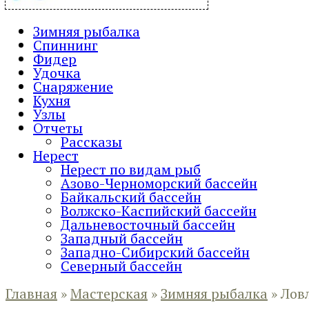
Зимняя рыбалка
Спиннинг
Фидер
Удочка
Снаряжение
Кухня
Узлы
Отчеты
Рассказы
Нерест
Нерест по видам рыб
Азово-Черноморский бассейн
Байкальский бассейн
Волжско-Каспийский бассейн
Дальневосточный бассейн
Западный бассейн
Западно-Сибирский бассейн
Северный бассейн
Главная
»
Мастерская
»
Зимняя рыбалка
»
Лов