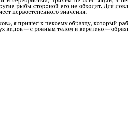
ый и серебристый, причем не блестящий, а н
другие рыбы стороной его не обходят. Для лов
имеет первостепенного значения.
в», я пришел к некоему образцу, который ра
ух видов — с ровным телом и веретено — обр