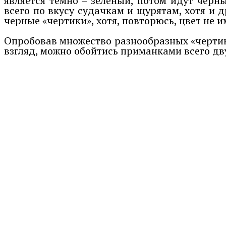
является темно – зеленый, потом идут черн
всего по вкусу судачкам и щурятам, хотя и 
черные «чертики», хотя, повторюсь, цвет не 
Опробовав множество разнообразных «чертико
взгляд, можно обойтись приманками всего дв