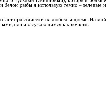
емного тусклый (свинцовый), который больше
ли белой рыбы я использую темно – зеленые и
ботает практически на любом водоеме. На мой
азными, плавно сужающимся к крючкам.