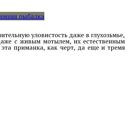
имняя рыбалка
зительную уловистость даже в глухозьмье,
даже с живым мотылем, их естественным
 эта приманка, как черт, да еще и тремя