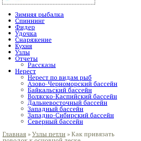
Зимняя рыбалка
Спиннинг
Фидер
Удочка
Снаряжение
Кухня
Узлы
Отчеты
Рассказы
Нерест
Нерест по видам рыб
Азово-Черноморский бассейн
Байкальский бассейн
Волжско-Каспийский бассейн
Дальневосточный бассейн
Западный бассейн
Западно-Сибирский бассейн
Северный бассейн
Главная
»
Узлы петли
»
Как привязать
поводок к основной леске