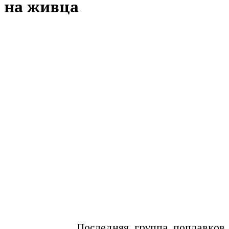
на живца
Последняя группа поплавков