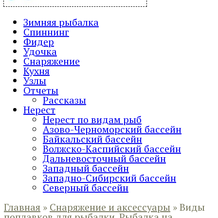
Зимняя рыбалка
Спиннинг
Фидер
Удочка
Снаряжение
Кухня
Узлы
Отчеты
Рассказы
Нерест
Нерест по видам рыб
Азово-Черноморский бассейн
Байкальский бассейн
Волжско-Каспийский бассейн
Дальневосточный бассейн
Западный бассейн
Западно-Сибирский бассейн
Северный бассейн
Главная
»
Снаряжение и аксессуары
»
Виды
поплавков для рыбалки. Рыбалка на