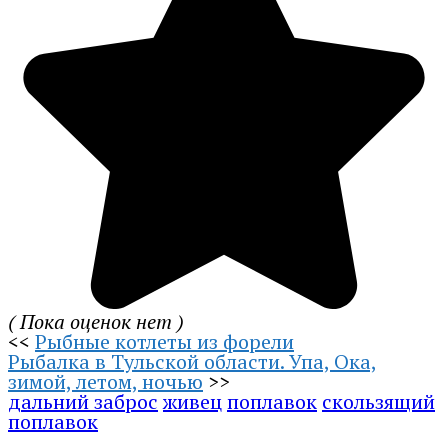
( Пока оценок нет )
<<
Рыбные котлеты из форели
Рыбалка в Тульской области. Упа, Ока,
зимой, летом, ночью
>>
дальний заброс
живец
поплавок
скользящий
поплавок