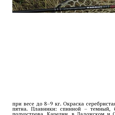
при весе до 8–9 кг. Окраска серебрист
пятна. Плавники: спинной – темный,
полуострова, Карелии, в Ладожском и 