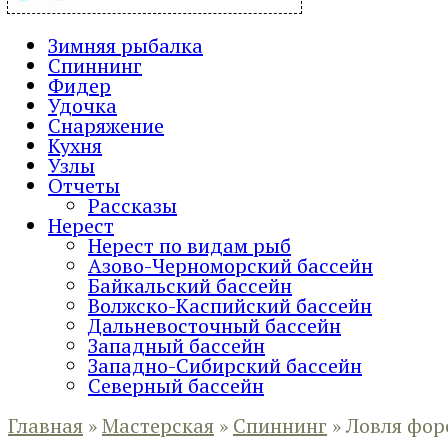
Зимняя рыбалка
Спиннинг
Фидер
Удочка
Снаряжение
Кухня
Узлы
Отчеты
Рассказы
Нерест
Нерест по видам рыб
Азово-Черноморский бассейн
Байкальский бассейн
Волжско-Каспийский бассейн
Дальневосточный бассейн
Западный бассейн
Западно-Сибирский бассейн
Северный бассейн
Главная
»
Мастерская
»
Спиннинг
»
Ловля фор