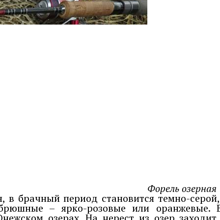
Форель озерная
ая, в брачный период становится темно-серой
 брюшные – ярко-розовые или оранжевые. В
Онежском озерах. На нерест из озер заходит