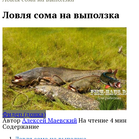
Ловля сома на выползка
Фидер (донка)
Автор
Алексей Маевский
На чтение
4 мин
Содержание
Ловля сома на выползка