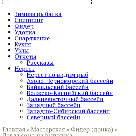
Зимняя рыбалка
Спиннинг
Фидер
Удочка
Снаряжение
Кухня
Узлы
Отчеты
Рассказы
Нерест
Нерест по видам рыб
Азово-Черноморский бассейн
Байкальский бассейн
Волжско-Каспийский бассейн
Дальневосточный бассейн
Западный бассейн
Западно-Сибирский бассейн
Северный бассейн
Главная
»
Мастерская
»
Фидер (донка)
»
Ловля сома на выползка