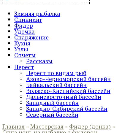
Зимняя рыбалка
Спиннинг
Фидер
Удочка
Снаряжение
Кухня
Узлы
Отчеты
Рассказы
Нерест
Нерест по видам рыб
Азово-Черноморский бассейн
Байкальский бассейн
Волжско-Каспийский бассейн
Дальневосточный бассейн
Западный бассейн
Западно-Сибирский бассейн
Северный бассейн
Главная
»
Мастерская
»
Фидер (донка)
»
Одна ночь на рыбалке с фидером