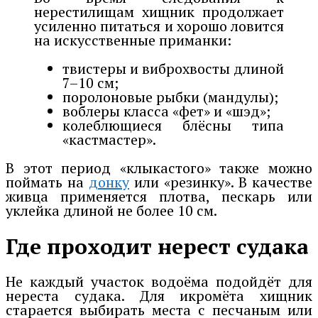
нерестилищам хищник продолжает
усиленно питаться и хорошо ловится
на искусственные приманки:
твистеры и виброхвосты длиной
7–10 см;
поролоновые рыбки (мандулы);
воблеры класса «фет» и «шэд»;
колеблющиеся блёсны типа
«кастмастер».
В этот период «клыкастого» также можно
поймать на
донку
или «резинку». В качестве
живца применяется плотва, пескарь или
уклейка длиной не более 10 см.
Где проходит нерест судака
Не каждый участок водоёма подойдёт для
нереста судака. Для икромёта хищник
старается выбирать места с песчаным или