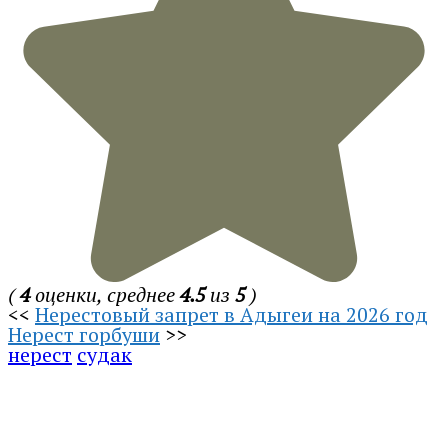
(
4
оценки, среднее
4.5
из
5
)
<<
Нерестовый запрет в Адыгеи на 2026 год
Нерест горбуши
>>
нерест
судак