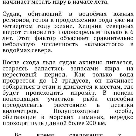
начинает метать икру в начале лета.
Судак, обитающий в водоёмах южных
регионов, готов к продолжению рода уже на
четвёртом году жизни. Хищник северных
широт становится половозрелым только в 6
лет. Этот фактор объясняет сравнительно
небольшую численность «клыкастого» в
водоёмах севера.
После схода льда судак активно питается,
стараясь запастись запасами жира на
нерестовый период. Как только вода
прогреется до 12 градусов, он начинает
собираться в стаи и двигается к местам, где
будет происходить икромёт. В поиске
подходящих участков рыба способна
преодолевать расстояние в десятки
километров. Полупроходные особи,
обитающие в морских лиманах, нередко
проходят путь длиной более 200 км.
Во время следования к