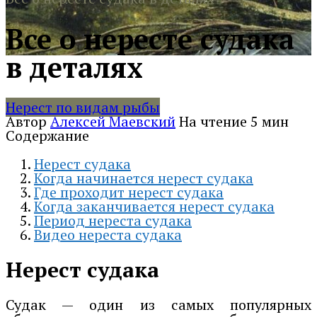
Все о нересте судака
в деталях
Нерест по видам рыбы
Автор
Алексей Маевский
На чтение
5 мин
Содержание
Нерест судака
Когда начинается нерест судака
Где проходит нерест судака
Когда заканчивается нерест судака
Период нереста судака
Видео нереста судака
Нерест судака
Судак — один из самых популярных