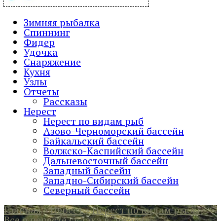
Зимняя рыбалка
Спиннинг
Фидер
Удочка
Снаряжение
Кухня
Узлы
Отчеты
Рассказы
Нерест
Нерест по видам рыб
Азово-Черноморский бассейн
Байкальский бассейн
Волжско-Каспийский бассейн
Дальневосточный бассейн
Западный бассейн
Западно-Сибирский бассейн
Северный бассейн
Главная
»
Нерест
»
Нерест по видам рыбы
»
Все о нересте судака в деталях