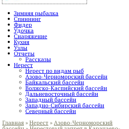
Зимняя рыбалка
Спиннинг
Фидер
Удочка
Снаряжение
Кухня
Узлы
Отчеты
Рассказы
Нерест
Нерест по видам рыб
Азово-Черноморский бассейн
Байкальский бассейн
Волжско-Каспийский бассейн
Дальневосточный бассейн
Западный бассейн
Западно-Сибирский бассейн
Северный бассейн
Главная
»
Нерест
»
Азово-Черноморский
бассейн
»
Нерестовый запрет в Карачаево-