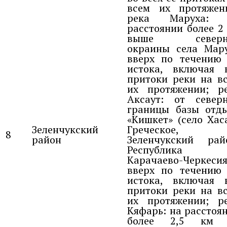
всем их протяжен
река Маруха: 
расстоянии более 2
выше северн
окраины села Мар
вверх по течению
истока, включая 
притоки реки на в
их протяжении; р
Аксаут: от север
границы базы отд
«Кишкет» (село Хас
Зеленчукский
Греческое,
8
район
Зеленчукский рай
Республика
Карачаево-Черкесия
вверх по течению
истока, включая 
притоки реки на в
их протяжении; р
Кяфарь: на расстоя
более 2,5 км 