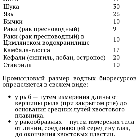
Щука
30
Язь
26
Бычки
10
Раки (рак пресноводный)
9
Раки (рак пресноводный) в
10
Цимлянском водохранилище
Камбала-глосса
17
Кефали (сингиль, лобан, остронос)
20
Ставрида
10
Промысловый размер водных биоресурсов
определяется в свежем виде:
у рыб — путем измерения длины от
вершины рыла (при закрытом рте) до
основания средних лучей хвостового
плавника.
у ракообразных — путем измерения тела
от линии, соединяющей середину глаз,
до окончания хвостовых пластин.