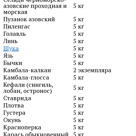
азовские проходная и
5 кг
морская
Пузанок азовский
5 кг
Пиленгас
5 кг
Голавль
5 кг
Линь
5 кг
Щука
5 кг
Язь
5 кг
Бычки
5 кг
Камбала-калкан
2 экземпляра
Камбала-глосса
5 кг
Кефали (сингиль,
5 кг
лобан, остронос)
Ставрида
5 кг
Плотва
5 кг
Густера
5 кг
Окунь
5 кг
Красноперка
5 кг
Карась обыкновенный
5 кг