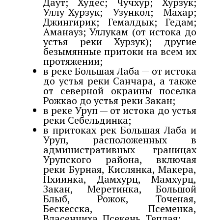
Даут; Худес; Чучхур; Хурзук;
Уллу-Хурзук; Узункол; Махар;
Джингирик; Гемалдык; Гедам;
Аманауз; Уллукам (от истока до
устья реки Хурзук); другие
безымянные притоки на всем их
протяжении;
в реке Большая Лаба — от истока
до устья реки Санчара, а также
от северной окраины поселка
Рожкао до устья реки Закан;
в реке Уруп — от истока до устья
реки Себельдинка;
в притоках рек Большая Лаба и
Уруп, расположенных в
административных границах
Урупского района, включая
реки Бурная, Кислянка, Макера,
Пхиинка, Дамхурц, Мамхурц,
Закан, Меретинка, Большой
Блыб, Рожок, Точеная,
Бескесска, Псеменка,
Власенчиха, Псекень, Теплая;