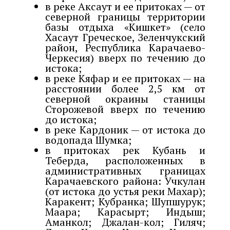
в реке Аксаут и ее притоках — от
северной границы территории
базы отдыха «Кишкет» (село
Хасаут Греческое, Зеленчукский
район, Республика Карачаево-
Черкесия) вверх по течению до
истока;
в реке Кяфар и ее притоках — на
расстоянии более 2,5 км от
северной окраины станицы
Сторожевой вверх по течению
до истока;
в реке Кардоник — от истока до
водопада Шумка;
в притоках рек Кубань и
Теберда, расположенных в
административных границах
Карачаевского района: Учкулан
(от истока до устья реки Махар);
Каракент; Кубранка; Шупшурук;
Маара; Карасырт; Индыш;
Аманкол; Джалан-кол; Гиляч;