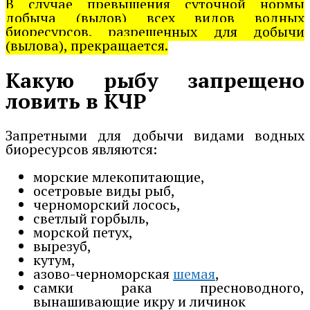
В случае превышения суточной нормы
добыча (вылов) всех видов водных
биоресурсов, разрешенных для добычи
(вылова), прекращается.
Какую рыбу запрещено
ловить в КЧР
Запретными для добычи видами водных
биоресурсов являются:
морские млекопитающие,
осетровые виды рыб,
черноморский лосось,
светлый горбыль,
морской петух,
вырезуб,
кутум,
азово-черноморская
шемая
,
самки рака пресноводного,
вынашивающие икру и личинок