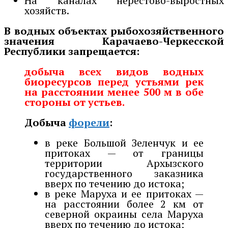
На каналах нерестово-выростных
хозяйств.
В водных объектах рыбохозяйственного
значения Карачаево-Черкесской
Республики запрещается:
добыча всех видов водных
биоресурсов перед устьями рек
на расстоянии менее 500 м в обе
стороны от устьев.
Добыча
форели
:
в реке Большой Зеленчук и ее
притоках — от границы
территории Архызского
государственного заказника
вверх по течению до истока;
в реке Маруха и ее притоках —
на расстоянии более 2 км от
северной окраины села Маруха
вверх по течению до истока;