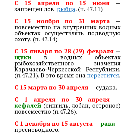
С 15 апреля по 15 июня
—
запрещен лов
рыбца
. (
п. 47.11
)
С 15 ноября по 31 марта
—
повсеместно на внутренних водных
объектах осуществлять подводную
охоту. (
п. 47.14
)
С 15 января по 28 (29) февраля
—
щуки
в водных объектах
рыбохозяйственного значения
Карачаево-Черкесской Республики.
(
п.47.21
). В это время она
нерестится
.
С 15 марта по 30 апреля
— судака.
С 1 апреля по 30 апреля
—
кефалей
(сингиль, лобан, остронос)
повсеместно (п.47.26).
С 1 декабря по 15 августа
—
рака
пресноводного.