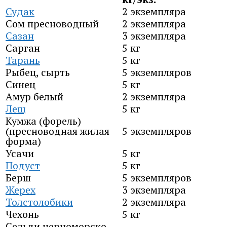
Судак
2 экземпляра
Сом пресноводный
2 экземпляра
Сазан
3 экземпляра
Сарган
5 кг
Тарань
5 кг
Рыбец, сырть
5 экземпляров
Синец
5 кг
Амур белый
2 экземпляра
Лещ
5 кг
Кумжа (форель)
(пресноводная жилая
5 экземпляров
форма)
Усачи
5 кг
Подуст
5 кг
Берш
5 экземпляров
Жерех
3 экземпляра
Толстолобики
2 экземпляра
Чехонь
5 кг
Сельди черноморско-