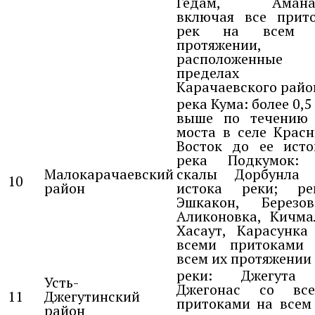
Гедам, Аманау
включая все прит
рек на всем 
протяжении,
расположенные
пределах
Карачаевского райо
река Кума: более 0,5
выше по течению
моста в селе Крас
Восток до ее исто
река Подкумок: 
Малокарачаевский
скалы Дорбунла 
10
район
истока реки; ре
Эшкакон, Березов
Аликоновка, Кичма
Хасаут, Карасунка
всеми притоками
всем их протяжении
реки: Джегута
Усть-
Джегонас со все
11
Джегутинский
притоками на всем
район