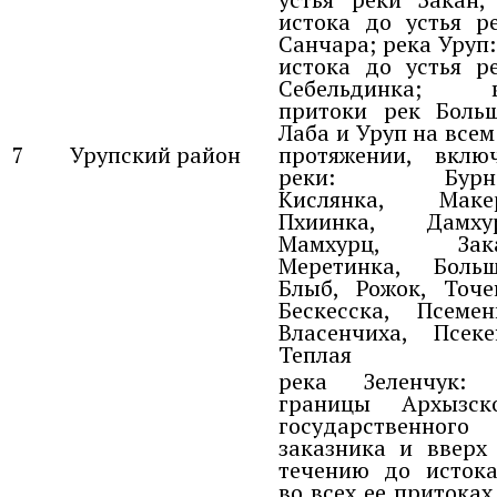
истока до устья р
Санчара; река Уруп:
истока до устья р
Себельдинка; в
притоки рек Боль
Лаба и Уруп на всем
7
Урупский район
протяжении, вклю
реки: Бурна
Кислянка, Макер
Пхиинка, Дамхур
Мамхурц, Зака
Меретинка, Боль
Блыб, Рожок, Точе
Бескесска, Псемен
Власенчиха, Псеке
Теплая
река Зеленчук: 
границы Архызск
государственного
заказника и вверх
течению до исток
во всех ее притоках