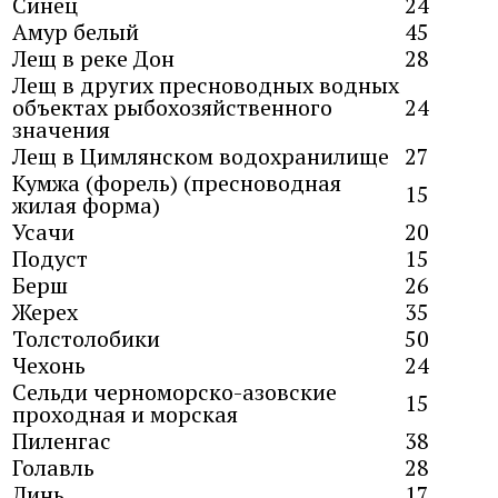
Синец
24
Амур белый
45
Лещ в реке Дон
28
Лещ в других пресноводных водных
объектах рыбохозяйственного
24
значения
Лещ в Цимлянском водохранилище
27
Кумжа (форель) (пресноводная
15
жилая форма)
Усачи
20
Подуст
15
Берш
26
Жерех
35
Толстолобики
50
Чехонь
24
Сельди черноморско-азовские
15
проходная и морская
Пиленгас
38
Голавль
28
Линь
17