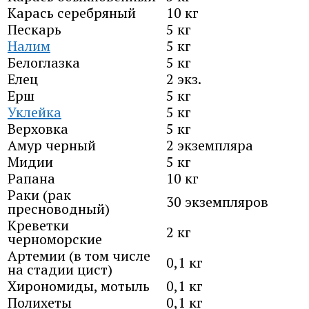
Карась серебряный
10 кг
Пескарь
5 кг
Налим
5 кг
Белоглазка
5 кг
Елец
2 экз.
Ерш
5 кг
Уклейка
5 кг
Верховка
5 кг
Амур черный
2 экземпляра
Мидии
5 кг
Рапана
10 кг
Раки (рак
30 экземпляров
пресноводный)
Креветки
2 кг
черноморские
Артемии (в том числе
0,1 кг
на стадии цист)
Хирономиды, мотыль
0,1 кг
Полихеты
0,1 кг