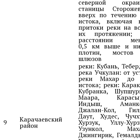
северной окраи
станицы Стороже
вверх по течению
истока, включая 
притоки реки на в
их протяжении; 
расстоянии мен
0,5 км выше и н
плотин, мостов
шлюзов
реки: Кубань, Тебер
река Учкулан: от ус
реки Махар до 
истока; реки: Карак
Кубранка, Шупшур
Маара, Карасыр
Индыш, Аманко
Джалан-Кол, Гил
Даут, Худес, Чучх
Карачаевский
9
Хурзук, Уллу-Хурз
район
Узункол, Маха
Джингирик, Гемалд