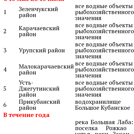
все водные объекты
Зеленчукский
1
рыбохозяйственного
район
значения
все водные объекты
Карачаевский
2
рыбохозяйственного
район
значения
все водные объекты
3
Урупский район
рыбохозяйственного
значения
все водные объекты
Малокарачаевский
4
рыбохозяйственного
район
значения
Усть-
все водные объекты
5
Джегутинский
рыбохозяйственного
район
значения
Прикубанский
водохранилище
6
район
Большое Кубанское
В течение года
река Большая Лаба:
поселка Рожкао 
устья реки Закан,