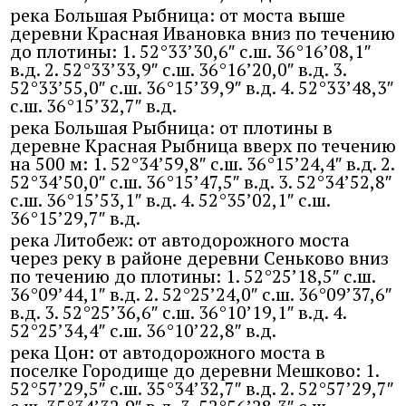
река Большая Рыбница: от моста выше
деревни Красная Ивановка вниз по течению
до плотины: 1. 52°33’30,6″ с.ш. 36°16’08,1″
в.д. 2. 52°33’33,9″ с.ш. 36°16’20,0″ в.д. 3.
52°33’55,0″ с.ш. 36°15’39,9″ в.д. 4. 52°33’48,3″
с.ш. 36°15’32,7″ в.д.
река Большая Рыбница: от плотины в
деревне Красная Рыбница вверх по течению
на 500 м: 1. 52°34’59,8″ с.ш. 36°15’24,4″ в.д. 2.
52°34’50,0″ с.ш. 36°15’47,5″ в.д. 3. 52°34’52,8″
с.ш. 36°15’53,1″ в.д. 4. 52°35’02,1″ с.ш.
36°15’29,7″ в.д.
река Литобеж: от автодорожного моста
через реку в районе деревни Сеньково вниз
по течению до плотины: 1. 52°25’18,5″ с.ш.
36°09’44,1″ в.д. 2. 52°25’24,0″ с.ш. 36°09’37,6″
в.д. 3. 52°25’36,6″ с.ш. 36°10’19,1″ в.д. 4.
52°25’34,4″ с.ш. 36°10’22,8″ в.д.
река Цон: от автодорожного моста в
поселке Городище до деревни Мешково: 1.
52°57’29,5″ с.ш. 35°34’32,7″ в.д. 2. 52°57’29,7″