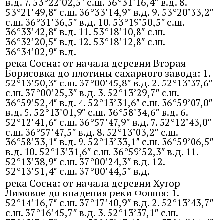
в.д. 7. 53°22’02,5″ с.ш. 36°31’16,4″ в.д. 8.
53°21’49,8″ с.ш. 36°33’14,9″ в.д. 9. 53°20’33,2″
с.ш. 36°31’36,5″ в.д. 10. 53°19’50,5″ с.ш.
36°33’42,8″ в.д. 11. 53°18’10,8″ с.ш.
36°32’20,5″ в.д. 12. 53°18’12,8″ с.ш.
36°34’02,9″ в.д.
река Сосна: от начала деревни Вторая
Борисовка до плотины сахарного завода: 1.
52°13’50,3″ с.ш. 37°00’45,8″ в.д. 2. 52°13’37,6″
с.ш. 37°00’25,3″ в.д. 3. 52°13’29,7″ с.ш.
36°59’52,4″ в.д. 4. 52°13’31,6″ с.ш. 36°59’07,0″
в.д. 5. 52°13’01,9″ с.ш. 36°58’34,6″ в.д. 6.
52°12’41,6″ с.ш. 36°57’47,9″ в.д. 7. 52°12’43,0″
с.ш. 36°57’47,5″ в.д. 8. 52°13’03,2″ с.ш.
36°58’33,1″ в.д. 9. 52°13’33,1″ с.ш. 36°59’06,5″
в.д. 10. 52°13’31,6″ с.ш. 36°59’52,3″ в.д. 11.
52°13’38,9″ с.ш. 37°00’24,3″ в.д. 12.
52°13’51,4″ с.ш. 37°00’44,5″ в.д.
река Сосна: от начала деревни Хутор
Лимовое до впадения реки Фошня: 1.
52°14’16,7″ с.ш. 37°17’40,9″ в.д. 2. 52°13’43,7″
с.ш. 37°16’45,7″ в.д. 3. 52°13’37,1″ с.ш.