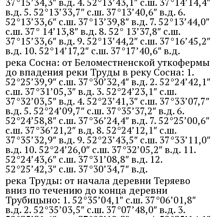
37°15’34,3″ в.д. 4. 52°13’43,1″ с.ш. 37°14’14,4″
в.д. 5. 52°13’33,7″ с.ш. 37°13’40,6″ в.д. 6.
52°13’33,6″ с.ш. 37°13’39,8″ в.д. 7. 52°13’44,0″
с.ш. 37° 14’13,8″ в.д. 8. 52° 13’37,8″ с.ш.
37°15’33,6″ в.д. 9. 52°13’44,2″ с.ш. 37°16’45,2″
в.д. 10. 52°14’17,2″ с.ш. 37°17’40,6″ в.д.
река Сосна: от Беломестненской уткофермы
до впадения реки Труды в реку Сосна: 1.
52°25’39,9″ с.ш. 37°30’32,4″ в.д. 2. 52°24’42,1″
с.ш. 37°31’05,3″ в.д. 3. 52°24’23,1″ с.ш.
37°32’03,5″ в.д. 4. 52°23’41,3″ с.ш. 37°33’07,7″
в.д. 5. 52°24’09,7″ с.ш. 37°35’37,2″ в.д. 6.
52°24’58,8″ с.ш. 37°36’24,4″ в.д. 7. 52°25’00,6″
с.ш. 37°36’21,2″ в.д. 8. 52°24’12,1″ с.ш.
37°35’32,9″ в.д. 9. 52°23’43,5″ с.ш. 37°33’11,0″
в.д. 10. 52°24’26,0″ с.ш. 37°32’05,2″ в.д. 11.
52°24’43,6″ с.ш. 37°31’08,8″ в.д. 12.
52°25’42,3″ с.ш. 37°30’34,7″ в.д.
река Труды: от начала деревни Теряево
вниз по течению до конца деревни
Трубицыно: 1. 52°35’04,1″ с.ш. 37°06’01,8″
в.д. 2. 52°35’03,5″ с.ш. 37°07’48,0″ в.д. 3.