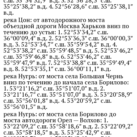
с.ш. 35°34’32,9″ в.д. 3. 52°56’28,3″ с.ш.
35°25’38,2″ в.д. 4. 52°56’28,6″ с.ш. 35°25’38,1″
в.д.
река Цон: от автодорожного моста
объездной дороги Москва Харьков вниз по
течению до устья: 1. 52°53’34,2″ с.ш.
36°00’09,4″ в.д. 2. 52°53’36,3″ с.ш. 36°00’00,3″
в.д. 3. 52°53’34,7″ с.ш. 35°59’54,2″ в.д. 4.
52°53’38,2″ с.ш. 35°59’48,5″ в.д. 5. 52°53’46,2″
с.ш. 35°59’46,8″ в.д. 6. 52°53’46,2″ с.ш.
35°59’47,9″ в.д. 7. 52°53’38,8″ с.ш. 35°59’49,4″
в.д. 8. 52°53’35,1″ с.ш. 36°00’11,1″ в.д.
река Нугрь: от моста села Большая Чернь
вниз по течению до начала села Борилово:
1. 53°21’16,2″ с.ш. 35°51’07,0″ в.д. 2.
53°21’16,7″ с.ш. 35°51’07,0″ в.д. 3. 53°20’58,9″
с.ш. 35°56’01,8″ в.д. 4. 53°20’59,2″ с.ш.
35°56’01,5″ в.д.
река Нугрь: от моста села Борилово до
моста автодороги Орел — Волхов: 1.
53°22’09,2″ с.ш. 35°58’18,6″ в.д. 2. 53°22’09,2″
с.ш. 35°58’18,5″ в.д. 3. 53°25’42,9″ с.ш.