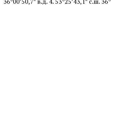
36°00’50,7″ в.д. 4. 53°25’43,1″ с.ш. 36°