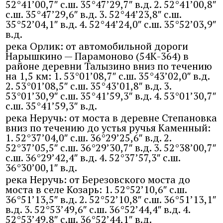
52°41’00,7″ с.ш. 35°47’29,7″ в.д. 2. 52°41’00,8″
с.ш. 35°47’29,6″ в.д. 3. 52°44’23,8″ с.ш.
35°52’04,1″ в.д. 4. 52°44’24,0″ с.ш. 35°52’03,9″
в.д.
река Орлик: от автомобильной дороги
Нарышкино — Парамоново (54К-364) в
районе деревни Талызино вниз по течению
на 1,5 км: 1. 53°01’08,7″ с.ш. 35°43’02,0″ в.д.
2. 53°01’08,5″ с.ш. 35°43’01,8″ в.д. 3.
53°01’30,9″ с.ш. 35°41’59,3″ в.д. 4. 53°01’30,7″
с.ш. 35°41’59,3″ в.д.
река Неручь: от моста в деревне Степановка
вниз по течению до устья ручья Каменный:
1. 52°37’04,0″ с.ш. 36°29’25,6″ в.д. 2.
52°37’05,5″ с.ш. 36°29’30,7″ в.д. 3. 52°38’00,7″
с.ш. 36°29’42,4″ в.д. 4. 52°37’57,3″ с.ш.
36°30’00,1″ в.д.
река Неручь: от Березовского моста до
моста в селе Козарь: 1. 52°52’10,6″ с.ш.
36°51’13,5″ в.д. 2. 52°52’10,8″ с.ш. 36°51’13,1″
в.д. 3. 52°53’49,6″ с.ш. 36°52’44,4″ в.д. 4.
52°53’49,8″ с.ш. 36°52’44,1″ в.д.