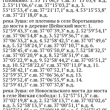
Головкино: 1. 53°11’06,5″ с.ш. 37°15’03,4″ в.д.
2. 53°11’06,6″ с.ш. 37°15’03,2″ в.д. 3.
53°15’53,4″ с.ш. 37°21’17,1″ в.д. 4. 53°15’53,8″
с.ш. 37°21’18,0″ в.д.
река Зуша: от плотины в селе Воротынцево
до моста в деревне Шейнский мост: 1.
52°59’43,3″ с.ш. 37°07’39,3″ в.д. 2. 52°59’54,1″
с.ш. 37°06’54,8″ в.д. 3. 52°59’36,7″ с.ш.
37°06’33,2″ в.д. 4. 52°58’42,5″ с.ш. 37°07’49,6″
в.д. 5. 52°58’24,3″ с.ш. 37°07’10,7″ в.д. 6.
52°58’45,4″ с.ш. 37°05’50,0″ в.д. 7. 52°58’32,5″
с.ш. 37°05’20,9″ в.д. 8. 52°58’31,9″ с.ш.
37°05’22,9″ в.д. 9. 52°58’44,2″ с.ш. 37°05’51,2″
в.д. 10. 52°58’22,6″ с.ш. 37°07’11,0″ в.д. 11.
52°58’42,1″ с.ш. 37°07’52,1″ в.д. 12.
52°59’37,3″ с.ш. 37°06’36,6″ в.д. 13.
52°59’52,4″ с.ш. 37°06’55,9″ в.д. 14.
52°59’41,5″ с.ш. 37°07’37,8″ в.д.
река Зуша: от Новосильского моста до моста
в селе Ямская слобода: 1. 52°57’51,3″ с.ш.
37°02’19,8″ в.д. 2. 52°58’13,7″ с.ш. 37°02’02,6″
в.д. 3. 52°58’13,3″ с.ш. 37°00’51,1″ в.д. 4.