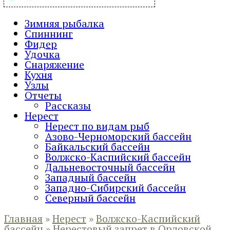
Зимняя рыбалка
Спиннинг
Фидер
Удочка
Снаряжение
Кухня
Узлы
Отчеты
Рассказы
Нерест
Нерест по видам рыб
Азово-Черноморский бассейн
Байкальский бассейн
Волжско-Каспийский бассейн
Дальневосточный бассейн
Западный бассейн
Западно-Сибирский бассейн
Северный бассейн
Главная
»
Нерест
»
Волжско-Каспийский
бассейн
»
Нерестовый запрет в Орловской