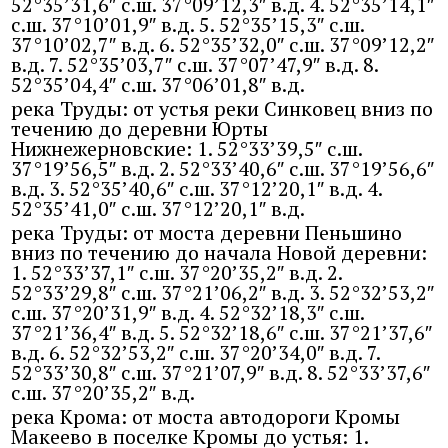
52°35’31,6″ с.ш. 37°09’12,3″ в.д. 4. 52°35’14,1″
с.ш. 37°10’01,9″ в.д. 5. 52°35’15,3″ с.ш.
37°10’02,7″ в.д. 6. 52°35’32,0″ с.ш. 37°09’12,2″
в.д. 7. 52°35’03,7″ с.ш. 37°07’47,9″ в.д. 8.
52°35’04,4″ с.ш. 37°06’01,8″ в.д.
река Труды: от устья реки Синковец вниз по
течению до деревни Юрты
Нижнежерновские: 1. 52°33’39,5″ с.ш.
37°19’56,5″ в.д. 2. 52°33’40,6″ с.ш. 37°19’56,6″
в.д. 3. 52°35’40,6″ с.ш. 37°12’20,1″ в.д. 4.
52°35’41,0″ с.ш. 37°12’20,1″ в.д.
река Труды: от моста деревни Пеньшино
вниз по течению до начала Новой деревни:
1. 52°33’37,1″ с.ш. 37°20’35,2″ в.д. 2.
52°33’29,8″ с.ш. 37°21’06,2″ в.д. 3. 52°32’53,2″
с.ш. 37°20’31,9″ в.д. 4. 52°32’18,3″ с.ш.
37°21’36,4″ в.д. 5. 52°32’18,6″ с.ш. 37°21’37,6″
в.д. 6. 52°32’53,2″ с.ш. 37°20’34,0″ в.д. 7.
52°33’30,8″ с.ш. 37°21’07,9″ в.д. 8. 52°33’37,6″
с.ш. 37°20’35,2″ в.д.
река Крома: от моста автодороги Кромы
Макеево в поселке Кромы до устья: 1.