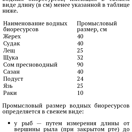
виде длину (в см) менее указанной в таблице
ниже.
Наименование водных
Промысловый
биоресурсов
размер, см
Жерех
40
Судак
40
Лещ
25
Щука
32
Сом пресноводный
90
Сазан
40
Подуст
24
Язь
25
Раки
10
Промысловый размер водных биоресурсов
определяется в свежем виде:
у рыб — путем измерения длины от
вершины рыла (при закрытом рте) до