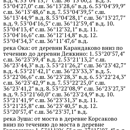
в.д. 4. 53°04’15,7″ с.ш. 36°13’00,2″ в.д. 5.
53°04’27,0″ с.ш. 36°13’28,6″ в.д. 6. 53°04’39,9″
с.ш. 36°13’48,6″ в.д. 7. 53°04’39,5″ с.ш.
36°13’44,9″ в.д. 8. 53°04’28,1″ с.ш. 36°13’27,7″
в.д. 9. 53°04’16,5″ с.ш. 36°12’59,4″ в.д. 10.
53°04’13,4″ с.ш. 36°12’32,1″ в.д. 11.
53°04’16,6″ с.ш. 36°12’14,8″ в.д. 12.
53°04’34,3″ с.ш. 36°11’47,6″ в.д.
река Ока: от деревни Карандаково вниз по
течению до деревни Дежкино: 1. 53°20’57,4″
с.ш. 36°23’39,4″ в.д. 2. 53°21’13,2″ с.ш.
36°23’44,3″ в.д. 3. 53°21’26,2″ с.ш. 36°23’42,7″
в.д. 4. 53°21’42,1″ с.ш. 36°23’33,3″ в.д. 5.
53°22’06,6″ с.ш. 36°23’28,3″ в.д. 6. 53°22’24,3″
с.ш. 36°23’42,9″ в.д. 7. 53°22’25,0″ с.ш.
36°23’41,2″ в.д. 8. 53°22’08,9″ с.ш. 36°23’27,3″
в.д. 9. 53°21’60,0″ с.ш. 36°23’24,9″ в.д. 10.
53°21’41,9″ с.ш. 36°23’31,3″ в.д. 11.
53°21’25,8″ с.ш. 36°23’40,5″ в.д. 12.
53°20’57,4″ с.ш. 36°23’37,1″ в.д.
река Зуша: от моста в деревне Корсаково
вниз по течению до моста в деревне