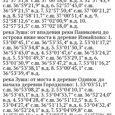
52°57’51,8″ с.ш. 37°00’18,0″ в.д. 5. 52°57’43,9″
с.ш. 36°59’21,9″ в.д. 6. 52°57’43,0″ с.ш.
36°59’21,5″ в.д. 7. 52°57’50,4″ с.ш. 37°00’21,2″
в.д. 8. 52°58’11,7″ с.ш. 37°00’51,4″ в.д. 9.
52°58’12,6″ с.ш. 37°02’00,9″ в.д. 10.
52°57’51,5″ с.ш. 37°02’18,0″ в.д.
река Зуша: от впадения реки Паниковец до
острова ниже моста в деревне Измайлово: 1.
53°00’45,1″ с.ш. 36°53’35,4″ в.д. 2. 53°01’17,2″
с.ш. 36°53’34,8″ в.д. 3. 53°01’30,3″ с.ш.
36°53’43,0″ в.д. 4. 53°01’47,6″ с.ш. 36°53’24,2″
в.д. 5. 53°01’49,3″ с.ш. 36°53’29,1″ в.д. 6.
53°01’30,9″ с.ш. 36°53’47,2″ в.д. 7. 53°01’16,2″
с.ш. 36°53’38,1″ в.д. 8. 53°00’45,1″ с.ш.
36°53’39,4″ в.д.
река Зуша: от моста в деревне Одинок до
начала деревни Городилово: 1. 53°03’51,1″
с.ш. 36°53’08,2″ в.д. 2. 53°04’10,1″ с.ш.
36°53’43,1″ в.д. 3. 53°04’33,7″ с.ш. 36°52’24,0″
в.д. 4. 53°04’28,4″ с.ш. 36°51’12,5″ в.д. 5.
53°04’27,4″ с.ш. 36°51’13,2″ в.д. 6. 53°04’32,4″
с.ш. 36°52’24,1″ в.д. 7. 53°04’09,8″ с.ш.