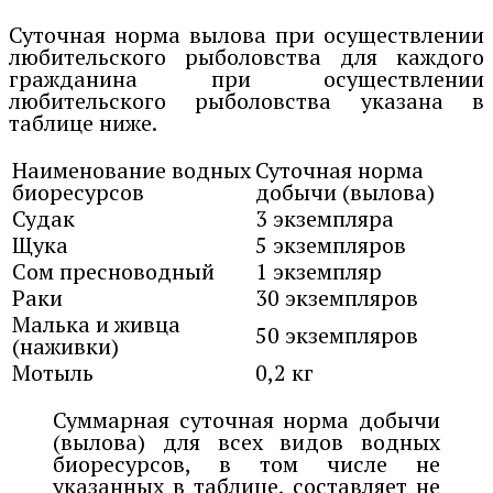
Суточная норма вылова при осуществлении
любительского рыболовства для каждого
гражданина при осуществлении
любительского рыболовства указана в
таблице ниже.
Наименование водных
Суточная норма
биоресурсов
добычи (вылова)
Судак
3 экземпляра
Щука
5 экземпляров
Сом пресноводный
1 экземпляр
Раки
30 экземпляров
Малька и живца
50 экземпляров
(наживки)
Мотыль
0,2 кг
Суммарная суточная норма добычи
(вылова) для всех видов водных
биоресурсов, в том числе не
указанных в таблице, составляет не