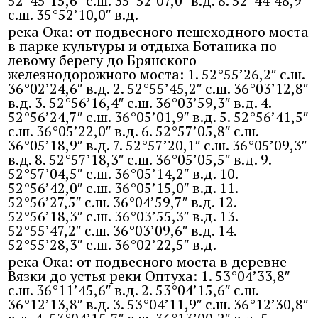
52°45’15,6″ с.ш. 35°52’07,0″ в.д. 8. 52°44’48,9″
с.ш. 35°52’10,0″ в.д.
река Ока: от подвесного пешеходного моста
в парке культуры и отдыха Ботаника по
левому берегу до Брянского
железнодорожного моста: 1. 52°55’26,2″ с.ш.
36°02’24,6″ в.д. 2. 52°55’45,2″ с.ш. 36°03’12,8″
в.д. 3. 52°56’16,4″ с.ш. 36°03’59,3″ в.д. 4.
52°56’24,7″ с.ш. 36°05’01,9″ в.д. 5. 52°56’41,5″
с.ш. 36°05’22,0″ в.д. 6. 52°57’05,8″ с.ш.
36°05’18,9″ в.д. 7. 52°57’20,1″ с.ш. 36°05’09,3″
в.д. 8. 52°57’18,3″ с.ш. 36°05’05,5″ в.д. 9.
52°57’04,5″ с.ш. 36°05’14,2″ в.д. 10.
52°56’42,0″ с.ш. 36°05’15,0″ в.д. 11.
52°56’27,5″ с.ш. 36°04’59,7″ в.д. 12.
52°56’18,3″ с.ш. 36°03’55,3″ в.д. 13.
52°55’47,2″ с.ш. 36°03’09,6″ в.д. 14.
52°55’28,3″ с.ш. 36°02’22,5″ в.д.
река Ока: от подвесного моста в деревне
Вязки до устья реки Оптуха: 1. 53°04’33,8″
с.ш. 36°11’45,6″ в.д. 2. 53°04’15,6″ с.ш.
36°12’13,8″ в.д. 3. 53°04’11,9″ с.ш. 36°12’30,8″