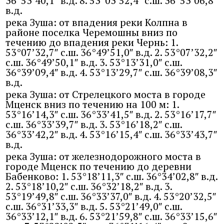
36°53’40,1″ в.д. 8. 53°03’52,4″ с.ш. 36°53’06,8″
в.д.
река Зуша: от впадения реки Колпна в
районе поселка Черемошны вниз по
течению до впадения реки Чернь: 1.
53°07’32,7″ с.ш. 36°49’51,0″ в.д. 2. 53°07’32,2″
с.ш. 36°49’50,1″ в.д. 3. 53°13’31,0″ с.ш.
36°39’09,4″ в.д. 4. 53°13’29,7″ с.ш. 36°39’08,3″
в.д.
река Зуша: от Стрелецкого моста в городе
Мценск вниз по течению на 100 м: 1.
53°16’14,3″ с.ш. 36°33’41,5″ в.д. 2. 53°16’17,7″
с.ш. 36°33’39,7″ в.д. 3. 53°16’18,2″ с.ш.
36°33’42,2″ в.д. 4. 53°16’15,4″ с.ш. 36°33’43,7″
в.д.
река Зуша: от железнодорожного моста в
городе Мценск по течению до деревни
Бабенково: 1. 53°18’11,3″ с.ш. 36°34’02,8″ в.д.
2. 53°18’10,2″ с.ш. 36°32’18,2″ в.д. 3.
53°19’49,8″ с.ш. 36°33’37,0″ в.д. 4. 53°20’32,5″
с.ш. 36°31’33,3″ в.д. 5. 53°21’49,0″ с.ш.
36°33’12,1″ в.д. 6. 53°21’59,8″ с.ш. 36°33’15,6″