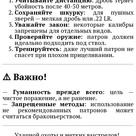
Учитывайте дистанцию
: дробь теряет
убойность после 40-50 метров.
Сохраняйте шкурку
: для пушных
зверей — мелкая дробь или .22 LR.
Уважайте закон
: некоторые калибры
запрещены для отдельных видов.
Проверяйте оружие
: патрон должен
идеально подходить под ствол.
Тренируйтесь
: даже лучший патрон не
спасет при плохом прицеливании.
⚠️
Важно!
—
Гуманность прежде всего
: цель —
чистое поражение, а не ранение.
—
Запрещенные методы
: использование
не рекомендованных патронов может
считаться браконьерством.
Удачной охоты и метких выстрелов!