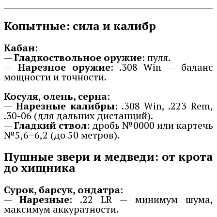
Копытные: сила и калибр
Кабан
:
—
Гладкоствольное оружие
: пуля.
—
Нарезное оружие
: .308 Win — баланс
мощности и точности.
Косуля
,
олень, серна
:
—
Нарезные калибры
: .308 Win, .223 Rem,
.30-06 (для дальних дистанций).
—
Гладкий ствол
: дробь №0000 или картечь
№5,6–6,2 (до 50 метров).
Пушные звери и медведи: от крота
до хищника
Сурок, барсук, ондатра
:
—
Нарезные
: .22 LR — минимум шума,
максимум аккуратности.