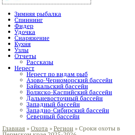
Зимняя рыбалка
Спиннинг
Фидер
Удочка
Снаряжение
Кухня
Узлы
Отчеты
Рассказы
Нерест
Нерест по видам рыб
Азово-Черноморский бассейн
Байкальский бассейн
Волжско-Каспийский бассейн
Дальневосточный бассейн
Западный бассейн
Западно-Сибирский бассейн
Северный бассейн
Главная
»
Охота
»
Регион
»
Сроки охоты в
Пермском крае 2025-2026