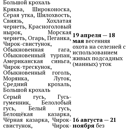
Большой крохаль
Кряква, Широконоска,
Серая утка, Шилохвость,
Свиязь, Хохлатая
чернеть, Красноголовый
нырок, Морская
19 апреля — 18
чернеть, Огарь, Пеганка,
мая
весенняя
Чирок-свистунок,
охота на селезней с
Обыкновенная гага,
использованием
Обыкновенный турпан,
живых подсадных
Американская синьга,
(манных) уток
Чирок-трескунок,
Обыкновенный гоголь,
Морянка, Луток,
Средний крохаль,
Большой крохаль
Серый гусь, Гусь-
гуменник, Белолобый
гусь, Белый гусь,
Белощёкая казарка,
Чёрная казарка, Чирок-
16 августа — 21
свистунок, Чирок-
ноября
без