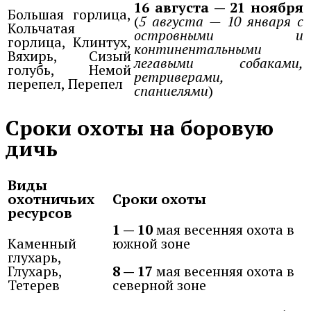
16 августа — 21 ноября
Большая горлица,
(
5 августа — 10 января с
Кольчатая
островными и
горлица, Клинтух,
континентальными
Вяхирь, Сизый
легавыми собаками,
голубь, Немой
ретриверами,
перепел, Перепел
спаниелями
)
Сроки охоты на боровую
дичь
Виды
охотничьих
Сроки охоты
ресурсов
1 — 10
мая весенняя охота в
Каменный
южной зоне
глухарь,
Глухарь,
8 — 17
мая весенняя охота в
Тетерев
северной зоне