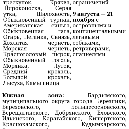
трескунок, Кряква,
ограничений
Широконоска, Серая
утка, Шилохвость,
9 августа — 21
Обыкновенный турпан,
ноября
с
Американская синьга,
островными и
Обыкновенная гага,
континентальными
Огарь, Пеганка, Свиязь,
легавыми
Хохлатая чернеть,
собаками,
Морская чернеть,
ретриверами,
Красноголовый нырок,
спаниелями
Обыкновенный гоголь,
Морянка, Луток,
Средний крохаль,
Большой крохаль,
Лысуха, Камышница
Южная зона:
Бардымского,
муниципального округа города Березники,
Березовского, Большесосновского,
Верещагинского, Добрянского, Еловского,
Ильинского, Карагайского, Кишертского,
Краснокамского, Кудымкарского,