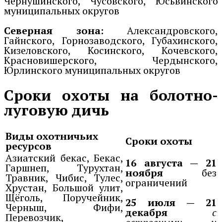
Чернушинского, Чусовского, Юсьвинского
муниципальных округов
Северная зона:
Александровского,
Гайнского, Горнозаводского, Губахинского,
Кизеловского, Косинского, Кочевского,
Красновишерского, Чердынского,
Юрлинского муниципальных округов
Сроки охоты на болотно-
луговую дичь
Виды охотничьих
Сроки охоты
ресурсов
Азиатский бекас, Бекас,
16 августа — 21
Гаршнеп, Турухтан,
ноября
без
Травник, Чибис, Тулес,
ограничений
Хрустан, Большой улит,
Щёголь, Поручейник,
25 июля — 21
Черныш, Фифи,
декабря
с
Перевозчик,