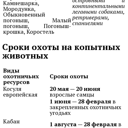
островными и
Камнешарка,
континентальными
Мородунка,
легавыми собаками,
Обыкновенный
ретриверами,
погоныш, Малый
спаниелями
погоныш, Погоныш-
крошка, Коростель
Сроки охоты на копытных
животных
Виды
охотничьих
Сроки охоты
ресурсов
Косуля
20 мая — 20 июня
европейская
взрослые самцы
1 июня — 28 февраля
в
закрепленных охотничьих
угодьях
Кабан
1 августа — 28 февраля
в