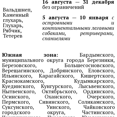
16 августа — 31 декабря
без ограничений
Вальдшнеп,
Каменный
5 августа — 10 января
с
глухарь,
островными и
Глухарь,
континентальными легавыми
Рябчик,
собаками, ретриверами,
Тетерев
спаниелями
Южная зона:
Бардымского,
муниципального округа города Березники,
Березовского, Большесосновского,
Верещагинского, Добрянского, Еловского,
Ильинского, Карагайского, Кишертского,
Краснокамского, Кудымкарского,
Куединского, Кунгурского, Лысьвенского,
Нытвенского, Октябрьского, Ординского,
Осинского, Оханского, Очерского,
Пермского, Сивинского, Соликамского,
Суксунского, Уинского, Чайковского
городского округа, Частинского,