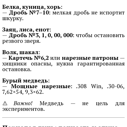
Белка, куница, хорь
:
—
Дробь №7–10
: мелкая дробь не испортит
шкурку.
Заяц, лиса, енот
:
—
Дробь №3, 1, 0, 00, 000
: чтобы остановить
резвого зверя.
Волк, шакал
:
—
Картечь №6,2
или
нарезные патроны
—
хищники опасны, нужна гарантированная
остановка.
Бурый медведь
:
—
Мощные нарезные
: .308 Win, .30-06,
7,62×54, 9,3×62.
⚠️
Важно!
Медведь — не цель для
экспериментов.