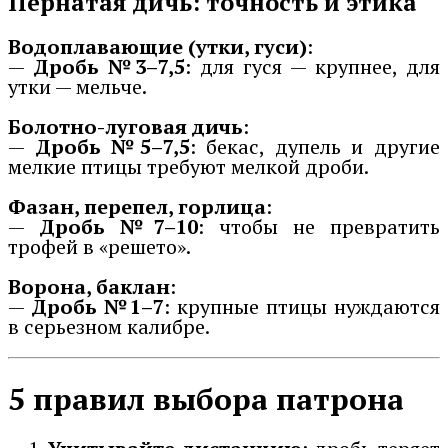
Пернатая дичь: точность и этика
Водоплавающие (утки, гуси)
:
—
Дробь №3–7,5
: для гуся — крупнее, для
утки — мельче.
Болотно-луговая дичь
:
—
Дробь №5–7,5
: бекас, дупель и другие
мелкие птицы требуют мелкой дроби.
Фазан, перепел, горлица
:
—
Дробь №7–10
: чтобы не превратить
трофей в «решето».
Ворона, баклан
:
—
Дробь №1–7
: крупные птицы нуждаются
в серьезном калибре.
5 правил выбора патрона