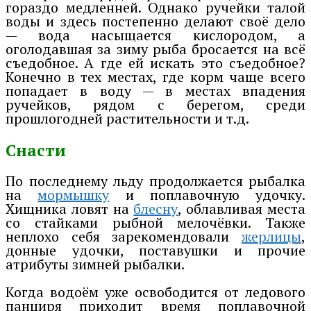
гораздо медленней. Однако ручейки талой
воды и здесь постепенно делают своё дело
— вода насыщается кислородом, а
оголодавшая за зиму рыба бросается на всё
съедобное. А где ей искать это съедобное?
Конечно в тех местах, где корм чаще всего
попадает в воду — в местах впадения
ручейков, рядом с берегом, среди
прошлогодней растительности и т.д.
Снасти
По последнему льду продолжается рыбалка
на
мормышку
и поплавочную удочку.
Хищника ловят на
блесну
, облавливая места
со стайками рыбной мелочёвки. Также
неплохо себя зарекомендовали
жерлицы
,
донные удочки, поставушки и прочие
атрибуты зимней рыбалки.
Когда водоём уже освободится от ледового
панциря приходит время поплавочной