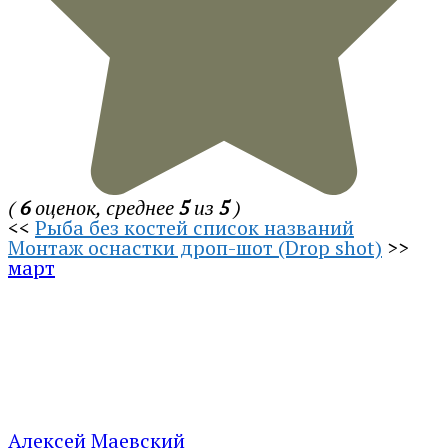
(
6
оценок, среднее
5
из
5
)
<<
Рыба без костей список названий
Монтаж оснастки дроп-шот (Drop shot)
>>
март
Алексей Маевский