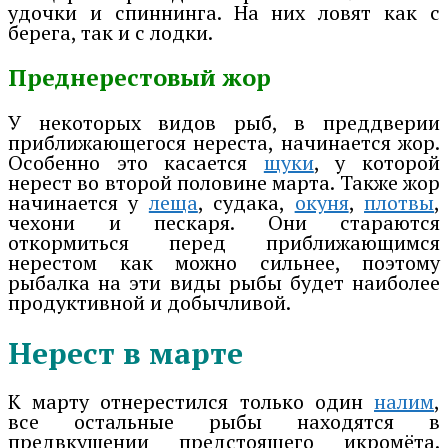
удочки и спиннинга. На них ловят как с
берега, так и с лодки.
Преднерестовый жор
У некоторых видов рыб, в преддверии
приближающегося нереста, начинается жор.
Особенно это касается
щуки
, у которой
нерест во второй половине марта. Также жор
начинается у
леща
, судака,
окуня
,
плотвы
,
чехони и пескаря. Они стараются
откормиться перед приближающимся
нерестом как можно сильнее, поэтому
рыбалка на эти виды рыбы будет наиболее
продуктивной и добычливой.
Нерест в марте
К марту отнерестился только один
налим
,
все остальные рыбы находятся в
предвкушении предстоящего икромёта.