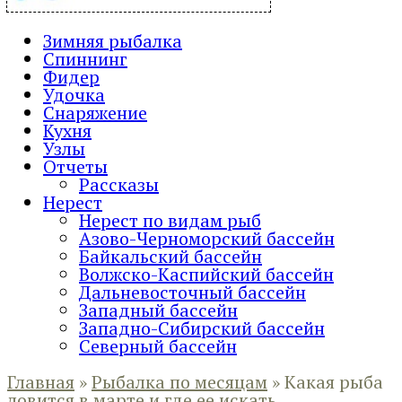
Зимняя рыбалка
Спиннинг
Фидер
Удочка
Снаряжение
Кухня
Узлы
Отчеты
Рассказы
Нерест
Нерест по видам рыб
Азово-Черноморский бассейн
Байкальский бассейн
Волжско-Каспийский бассейн
Дальневосточный бассейн
Западный бассейн
Западно-Сибирский бассейн
Северный бассейн
Главная
»
Рыбалка по месяцам
»
Какая рыба
ловится в марте и где ее искать