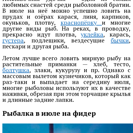
любимых снастей среди рыболовной братии.
В июле на неё можно успешно ловить на
прудах и озёрах карася, линя, карпиков,
окуньков, плотву,
краснопёрку
и многие
другие виды рыб. На реках, в проводку,
прекрасно идут плотва,
уклейка
, карась,
густера
, подлещики, вездесущие
бычки
,
пескари и другая рыба.
Летом лучше всего ловить мирную рыбу на
растительные приманки — хлеб, тесто,
болтушка
, злаки, кукурузу и пр. Однако с
массовым вылетом кузнечиков, который как
раз-таки и выпадает на середину июля,
многие рыболовы используют их в качестве
наживки, обрезая при этом торчащие крылья
и длинные задние лапки.
Рыбалка в июле на фидер