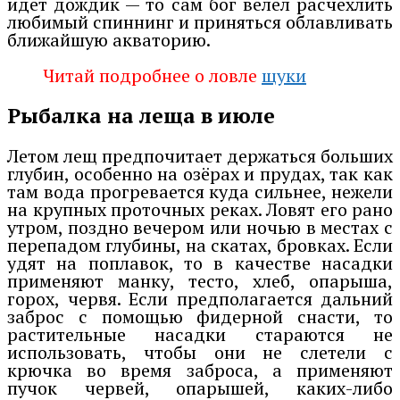
идёт дождик — то сам бог велел расчехлить
любимый спиннинг и приняться облавливать
ближайшую акваторию.
Читай подробнее о
ловле
щуки
Рыбалка на леща в июле
Летом лещ предпочитает держаться больших
глубин, особенно на озёрах и прудах, так как
там вода прогревается куда сильнее, нежели
на крупных проточных реках. Ловят его рано
утром, поздно вечером или ночью в местах с
перепадом глубины, на скатах, бровках. Если
удят на поплавок, то в качестве насадки
применяют манку, тесто, хлеб, опарыша,
горох, червя. Если предполагается дальний
заброс с помощью фидерной снасти, то
растительные насадки стараются не
использовать, чтобы они не слетели с
крючка во время заброса, а применяют
пучок червей, опарышей, каких-либо