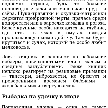
водоёмах страны, будь то большие
полноводные реки или маленькие пруды и
озёра. Щуки-травянки и окуньки-матросики
держатся прибрежной черты, прячась среди
водорослей или в зарослях камыша и рогоза.
Более крупные особи находятся на глубине,
где стоят в ямах и омутах, ожидая
проплывающую мимо добычу. Там же будет
крутиться и судак, который не особо любит
мелководье.
Ловят хищника в основном на небольшие
воблеры, поверхностными или с малым и
средним заглублениями. Также хищник
неплохо реагирует на резиновые приманки
— твистеры, виброхвосты, не брезгует и
проверенными временем блёснами —
«колебалками» и «вертушками».
Рыбалка на удочку в июле
Поплавочная удочка — одна из самых