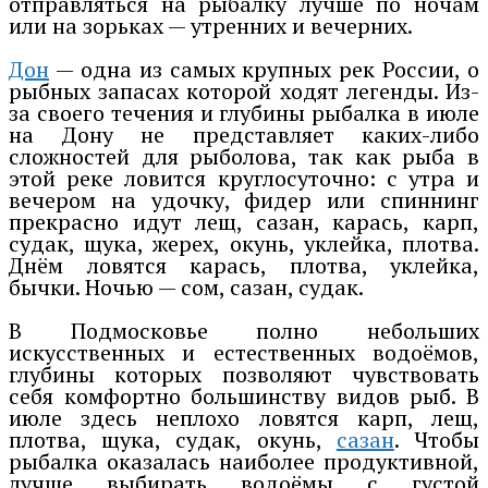
отправляться на рыбалку лучше по ночам
или на зорьках — утренних и вечерних.
Дон
— одна из самых крупных рек России, о
рыбных запасах которой ходят легенды. Из-
за своего течения и глубины рыбалка в июле
на Дону не представляет каких-либо
сложностей для рыболова, так как рыба в
этой реке ловится круглосуточно: с утра и
вечером на удочку, фидер или спиннинг
прекрасно идут лещ, сазан, карась, карп,
судак, щука, жерех, окунь, уклейка, плотва.
Днём ловятся карась, плотва, уклейка,
бычки. Ночью — сом, сазан, судак.
В Подмосковье полно небольших
искусственных и естественных водоёмов,
глубины которых позволяют чувствовать
себя комфортно большинству видов рыб. В
июле здесь неплохо ловятся карп, лещ,
плотва, щука, судак, окунь,
сазан
. Чтобы
рыбалка оказалась наиболее продуктивной,
лучше выбирать водоёмы с густой