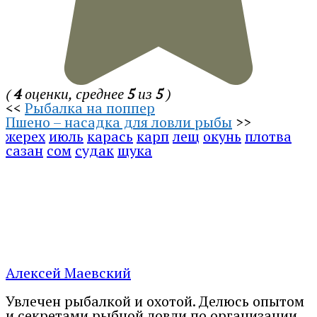
(
4
оценки, среднее
5
из
5
)
<<
Рыбалка на поппер
Пшено – насадка для ловли рыбы
>>
жерех
июль
карась
карп
лещ
окунь
плотва
сазан
сом
судак
щука
Алексей Маевский
Увлечен рыбалкой и охотой. Делюсь опытом
и секретами рыбной ловли по организации