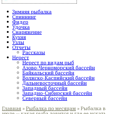
Зимняя рыбалка
Спиннинг
Фидер
Удочка
Снаряжение
Кухня
Узлы
Отчеты
Рассказы
Нерест
Нерест по видам рыб
Азово-Черноморский бассейн
Байкальский бассейн
Волжско-Каспийский бассейн
Дальневосточный бассейн
Западный бассейн
Западно-Сибирский бассейн
Северный бассейн
Главная
»
Рыбалка по месяцам
»
Рыбалка в
июле — какая рыба ловится и где ее искать