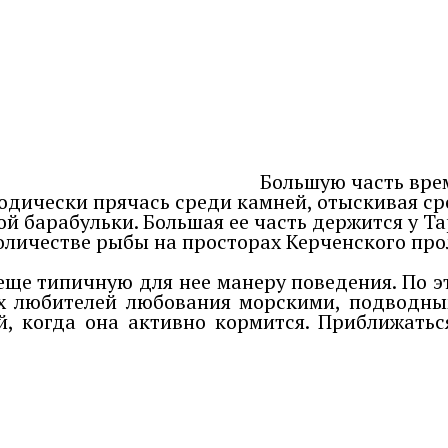
Большую часть вре
иодически прячась среди камней, отыскивая ср
 барабульки. Большая ее часть держится у Та
ичестве рыбы на просторах Керченского проли
ще типичную для нее манеру поведения. По э
х любителей любования морскими, подводным
, когда она активно кормится. Приближатьс