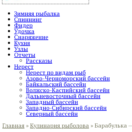
Зимняя рыбалка
Спиннинг
Фидер
Удочка
Снаряжение
Кухня
Узлы
Отчеты
Рассказы
Нерест
Нерест по видам рыб
Азово-Черноморский бассейн
Байкальский бассейн
Волжско-Каспийский бассейн
Дальневосточный бассейн
Западный бассейн
Западно-Сибирский бассейн
Северный бассейн
Главная
»
Кулинария рыболова
»
Барабулька —