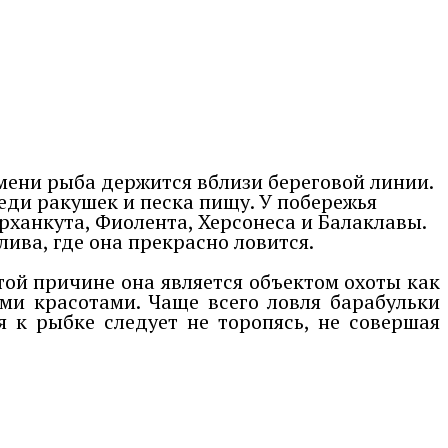
мени рыба держится вблизи береговой линии.
еди ракушек и песка пищу. У побережья
рханкута, Фиолента, Херсонеса и Балаклавы.
ва, где она прекрасно ловится.
той причине она является объектом охоты как
и красотами. Чаще всего ловля барабульки
я к рыбке следует не торопясь, не совершая