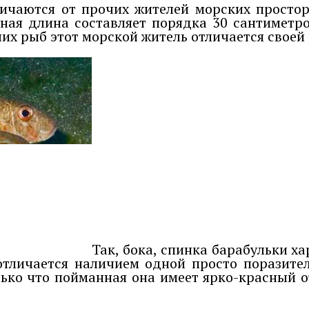
ичаются от прочих жителей морских просторо
ная длина составляет порядка 30 сантиметр
их рыб этот морской житель отличается своей
Так, бока, спинка барабульки х
отличается наличием одной просто поразите
лько что пойманная она имеет ярко-красный от