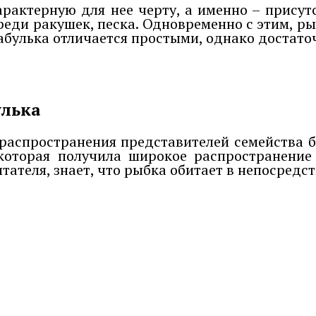
арактерную для нее черту, а именно – присут
реди ракушек, песка. Одновременно с этим, ры
арабулька отличается простыми, однако доста
улька
о распространения представителей семейства 
 которая получила широкое распространени
тателя, знает, что рыбка обитает в непосредс