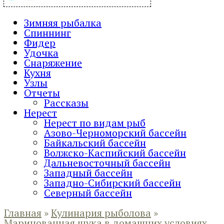
Зимняя рыбалка
Спиннинг
Фидер
Удочка
Снаряжение
Кухня
Узлы
Отчеты
Рассказы
Нерест
Нерест по видам рыб
Азово-Черноморский бассейн
Байкальский бассейн
Волжско-Каспийский бассейн
Дальневосточный бассейн
Западный бассейн
Западно-Сибирский бассейн
Северный бассейн
Главная
»
Кулинария рыболова
»
Маринованная щука в домашних условиях