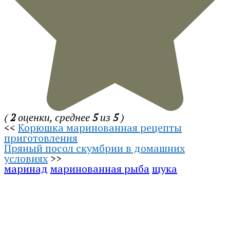
(
2
оценки, среднее
5
из
5
)
<<
Корюшка маринованная рецепты
приготовления
Пряный посол скумбрии в домашних
условиях
>>
маринад
маринованная рыба
щука