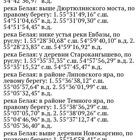
54°42’36,97″ в.д.
река Белая: выше Дюртюлинского моста, по
правому берегу: 1. 55°31’49,16″ с.ш.
54°51’04,65″ в.д. 2. 55°31’09,30″ с.ш.
54°51’54,45″ в.д.
река Белая: ниже устья реки Евбазы, по
руслу: 1. 55°28’30,68″ с.ш. 54°59’40,10″ в.д. 2.
55°28’23,85″ с.ш. 54°59’16,92″ в.д.
река Белая: у деревни Старокангышево, по
руслу: 1. 55°35’37,35″ с.ш. 54°57’56,29″ в.д. 2.
55°35’15,52″ с.ш. 54°57’45,47″ в.д.
река Белая: в районе Липовского яра, по
левому берегу: 1. 55°36’38,12″ с.ш.
55°05’57,64″ в.д. 2. 55°36’01,99″ с.ш.
55°05’32,45″ в.д.
река Белая: в районе Темного яра, по
правому берегу: 1. 55°38’36,29″ с.ш.
55°07’05,70″ в.д. 2. 55°38’09,26″ с.ш.
55°04’46,96″ в.д. 3. 55°37’12,74″ с.ш.
55°05’36,40″ в.д.
река Белая: выше деревни Новокаргино, по
правому берегу: 1. 55°34’58,41″ с.ш.