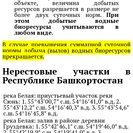
объекте, величина добытых
ресурсов разрешается в размере не
более двух суточных норм.
При
этом добытые водные
биоресурсы учитываются в
любом виде.
В случае превышения суммарной суточной
нормы добыча (вылов) водных биоресурсов
прекращается.
Нерестовые участки в
Республике Башкортостан
река Белая: приустьевый участок реки
Сюнь: 1. 55°43’00,7″ с.ш. 54°16’41,0″ в.д. 2.
55°43’12,2″ с.ш. 54°16’40,3″ в.д. 3. 55°43’54,6″
с.ш. 54°16’45,8″ в.д.
река Белая: залив в районе деревни
Груздевка: 1. 55°42’46,1″ с.ш. 54°19’46,0″ в.д.
2. 55°42’19,9″ с.ш. 54°19’41,0″ в.д. 3.