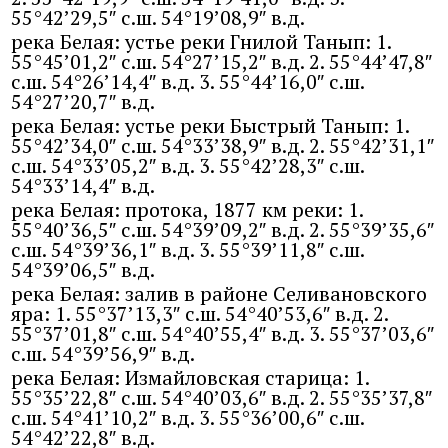
55°42’29,5″ с.ш. 54°19’08,9″ в.д.
река Белая: устье реки Гнилой Танып: 1.
55°45’01,2″ с.ш. 54°27’15,2″ в.д. 2. 55°44’47,8″
с.ш. 54°26’14,4″ в.д. 3. 55°44’16,0″ с.ш.
54°27’20,7″ в.д.
река Белая: устье реки Быстрый Танып: 1.
55°42’34,0″ с.ш. 54°33’38,9″ в.д. 2. 55°42’31,1″
с.ш. 54°33’05,2″ в.д. 3. 55°42’28,3″ с.ш.
54°33’14,4″ в.д.
река Белая: протока, 1877 км реки: 1.
55°40’36,5″ с.ш. 54°39’09,2″ в.д. 2. 55°39’35,6″
с.ш. 54°39’36,1″ в.д. 3. 55°39’11,8″ с.ш.
54°39’06,5″ в.д.
река Белая: залив в районе Селивановского
яра: 1. 55°37’13,3″ с.ш. 54°40’53,6″ в.д. 2.
55°37’01,8″ с.ш. 54°40’55,4″ в.д. 3. 55°37’03,6″
с.ш. 54°39’56,9″ в.д.
река Белая: Измайловская старица: 1.
55°35’22,8″ с.ш. 54°40’03,6″ в.д. 2. 55°35’37,8″
с.ш. 54°41’10,2″ в.д. 3. 55°36’00,6″ с.ш.
54°42’22,8″ в.д.