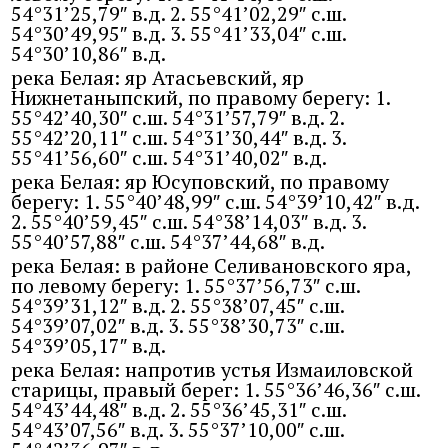
54°31’25,79″ в.д. 2. 55°41’02,29″ с.ш.
54°30’49,95″ в.д. 3. 55°41’33,04″ с.ш.
54°30’10,86″ в.д.
река Белая: яр Атасьевский, яр
Нижнетаныпский, по правому берегу: 1.
55°42’40,30″ с.ш. 54°31’57,79″ в.д. 2.
55°42’20,11″ с.ш. 54°31’30,44″ в.д. 3.
55°41’56,60″ с.ш. 54°31’40,02″ в.д.
река Белая: яр Юсуповский, по правому
берегу: 1. 55°40’48,99″ с.ш. 54°39’10,42″ в.д.
2. 55°40’59,45″ с.ш. 54°38’14,03″ в.д. 3.
55°40’57,88″ с.ш. 54°37’44,68″ в.д.
река Белая: в районе Селивановского яра,
по левому берегу: 1. 55°37’56,73″ с.ш.
54°39’31,12″ в.д. 2. 55°38’07,45″ с.ш.
54°39’07,02″ в.д. 3. 55°38’30,73″ с.ш.
54°39’05,17″ в.д.
река Белая: напротив устья Измаиловской
старицы, правый берег: 1. 55°36’46,36″ с.ш.
54°43’44,48″ в.д. 2. 55°36’45,31″ с.ш.
54°43’07,56″ в.д. 3. 55°37’10,00″ с.ш.