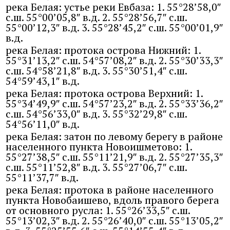
река Белая: устье реки Евбаза: 1. 55°28’58,0″
с.ш. 55°00’05,8″ в.д. 2. 55°28’56,7″ с.ш.
55°00’12,3″ в.д. 3. 55°28’45,2″ с.ш. 55°00’01,9″
в.д.
река Белая: протока острова Нижний: 1.
55°31’13,2″ с.ш. 54°57’08,2″ в.д. 2. 55°30’33,3″
с.ш. 54°58’21,8″ в.д. 3. 55°30’51,4″ с.ш.
54°59’43,1″ в.д.
река Белая: протока острова Верхний: 1.
55°34’49,9″ с.ш. 54°57’23,2″ в.д. 2. 55°33’36,2″
с.ш. 54°56’33,0″ в.д. 3. 55°32’29,8″ с.ш.
54°56’11,0″ в.д.
река Белая: затон по левому берегу в районе
населенного пункта Новоишметово: 1.
55°27’38,5″ с.ш. 55°11’21,9″ в.д. 2. 55°27’35,3″
с.ш. 55°11’52,8″ в.д. 3. 55°27’06,7″ с.ш.
55°11’37,7″ в.д.
река Белая: протока в районе населенного
пункта Новобаишево, вдоль правого берега
от основного русла: 1. 55°26’33,5″ с.ш.
55°13’02,3″ в.д. 2. 55°26’40,0″ с.ш. 55°13’05,2″