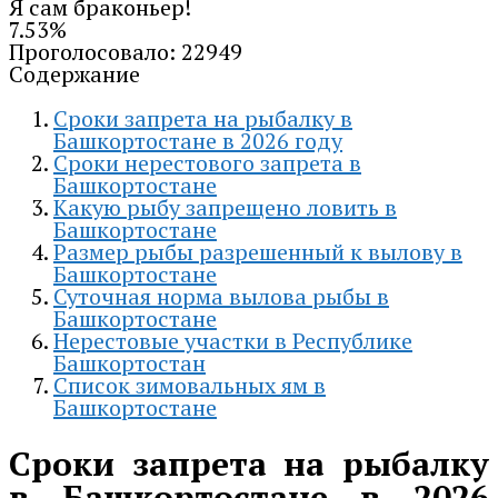
Я сам браконьер!
7.53%
Проголосовало:
22949
Содержание
Сроки запрета на рыбалку в
Башкортостане в 2026 году
Сроки нерестового запрета в
Башкортостане
Какую рыбу запрещено ловить в
Башкортостане
Размер рыбы разрешенный к вылову в
Башкортостане
Суточная норма вылова рыбы в
Башкортостане
Нерестовые участки в Республике
Башкортостан
Список зимовальных ям в
Башкортостане
Сроки запрета на рыбалку
в Башкортостане в 2026