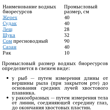
Наименование водных
Промысловый
биоресурсов
размер, см
Жерех
40
Судак
40
Лещ
28
Щука
32
Сом
пресноводный
90
Сазан
40
Рак
10
Промысловый размер водных биоресурсов
определяется в свежем виде:
у рыб — путем измерения длины от
вершины рыла (при закрытом рте) до
основания средних лучей хвостового
плавника.
у ракообразных — путем измерения тела
от линии, соединяющей середину глаз,
до окончания хвостовых пластин.