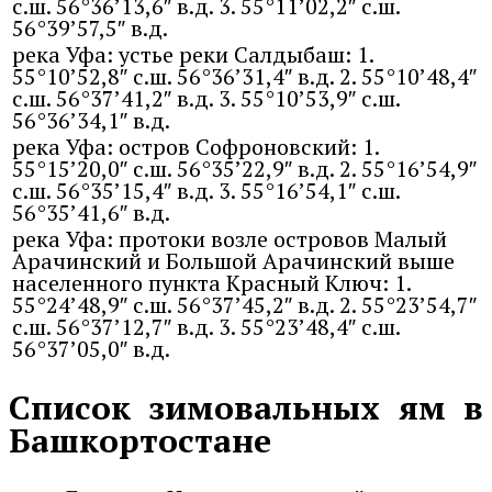
с.ш. 56°36’13,6″ в.д. 3. 55°11’02,2″ с.ш.
56°39’57,5″ в.д.
река Уфа: устье реки Салдыбаш: 1.
55°10’52,8″ с.ш. 56°36’31,4″ в.д. 2. 55°10’48,4″
с.ш. 56°37’41,2″ в.д. 3. 55°10’53,9″ с.ш.
56°36’34,1″ в.д.
река Уфа: остров Софроновский: 1.
55°15’20,0″ с.ш. 56°35’22,9″ в.д. 2. 55°16’54,9″
с.ш. 56°35’15,4″ в.д. 3. 55°16’54,1″ с.ш.
56°35’41,6″ в.д.
река Уфа: протоки возле островов Малый
Арачинский и Большой Арачинский выше
населенного пункта Красный Ключ: 1.
55°24’48,9″ с.ш. 56°37’45,2″ в.д. 2. 55°23’54,7″
с.ш. 56°37’12,7″ в.д. 3. 55°23’48,4″ с.ш.
56°37’05,0″ в.д.
Список зимовальных ям в
Башкортостане