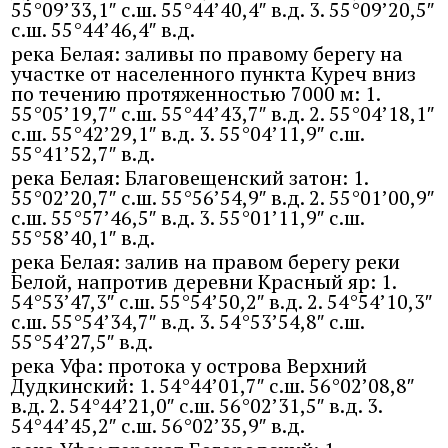
55°09’33,1″ с.ш. 55°44’40,4″ в.д. 3. 55°09’20,5″
с.ш. 55°44’46,4″ в.д.
река Белая: заливы по правому берегу на
участке от населенного пункта Куреч вниз
по течению протяженностью 7000 м: 1.
55°05’19,7″ с.ш. 55°44’43,7″ в.д. 2. 55°04’18,1″
с.ш. 55°42’29,1″ в.д. 3. 55°04’11,9″ с.ш.
55°41’52,7″ в.д.
река Белая: Благовещенский затон: 1.
55°02’20,7″ с.ш. 55°56’54,9″ в.д. 2. 55°01’00,9″
с.ш. 55°57’46,5″ в.д. 3. 55°01’11,9″ с.ш.
55°58’40,1″ в.д.
река Белая: залив на правом берегу реки
Белой, напротив деревни Красный яр: 1.
54°53’47,3″ с.ш. 55°54’50,2″ в.д. 2. 54°54’10,3″
с.ш. 55°54’34,7″ в.д. 3. 54°53’54,8″ с.ш.
55°54’27,5″ в.д.
река Уфа: протока у острова Верхний
Дудкинский: 1. 54°44’01,7″ с.ш. 56°02’08,8″
в.д. 2. 54°44’21,0″ с.ш. 56°02’31,5″ в.д. 3.
54°44’45,2″ с.ш. 56°02’35,9″ в.д.