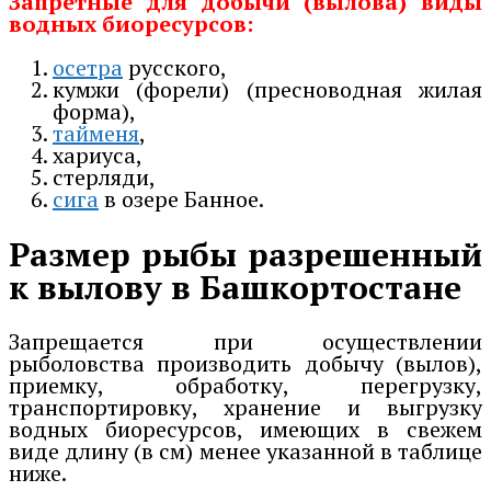
Запретные для добычи (вылова) виды
водных биоресурсов:
осетра
русского,
кумжи (форели) (пресноводная жилая
форма),
тайменя
,
хариуса,
стерляди,
сига
в озере Банное.
Размер рыбы разрешенный
к вылову в Башкортостане
Запрещается при осуществлении
рыболовства производить добычу (вылов),
приемку, обработку, перегрузку,
транспортировку, хранение и выгрузку
водных биоресурсов, имеющих в свежем
виде длину (в см) менее указанной в таблице
ниже.