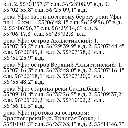
в.д. 2. 55°01’57,5″ с.ш. 56°23’08,9″ в.д. 3.
55°02’35,8″ с.ш. 56°23’09,1″ в.д.
река Уфа: затон по левому берегу реки Уфы
на 110 км: 1. 55°06’48,1″ с.ш. 56°29’56,0″ в.д.
2. 55°06’56,7″ с.ш. 56°29’14,6″ в.д. 3.
55°06’17,8″ с.ш. 56°29’02,8″ в.д.
река Уфа: остров Ахлыстинский: 1.
55°07’33,5″ с.ш. 56°29’39,9″ в.д. 2. 55°07’44,4″
с.ш. 56°30’45,4″ в.д. 3. 55°07’58,3″ с.ш.
56°31’23,9″ в.д.
река Уфа: остров Верхний Ахлыстинский: 1.
55°07’16,3″ с.ш. 56°32’48,0″ в.д. 2. 55°07’16,1″
с.ш. 56°33’18,1″ в.д. 3. 55°07’20,0″ с.ш.
56°33’48,2″ в.д.
река Уфа: старица реки Салдыбаш: 1.
55°09’10,4″ с.ш. 56°35’26,5″ в.д. 2. 55°09’37,2″
с.ш. 56°35’33,2″ в.д. 3. 55°10’02,2″ с.ш.
56°36’11,5″ в.д.
река Уфа: протока за островом:
Красногорский (п. Красная Горка) 1.
55°10’01,5″ с.ш. 56°35’33,1″ в.д. 2. 55°11’46,7″