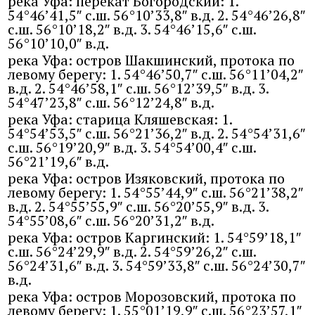
река Уфа: перекат Богородский: 1.
54°46’41,5″ с.ш. 56°10’33,8″ в.д. 2. 54°46’26,8″
с.ш. 56°10’18,2″ в.д. 3. 54°46’15,6″ с.ш.
56°10’10,0″ в.д.
река Уфа: остров Шакшинский, протока по
левому берегу: 1. 54°46’50,7″ с.ш. 56°11’04,2″
в.д. 2. 54°46’58,1″ с.ш. 56°12’39,5″ в.д. 3.
54°47’23,8″ с.ш. 56°12’24,8″ в.д.
река Уфа: старица Кляшевская: 1.
54°54’53,5″ с.ш. 56°21’36,2″ в.д. 2. 54°54’31,6″
с.ш. 56°19’20,9″ в.д. 3. 54°54’00,4″ с.ш.
56°21’19,6″ в.д.
река Уфа: остров Изяковский, протока по
левому берегу: 1. 54°55’44,9″ с.ш. 56°21’38,2″
в.д. 2. 54°55’55,9″ с.ш. 56°20’55,9″ в.д. 3.
54°55’08,6″ с.ш. 56°20’31,2″ в.д.
река Уфа: остров Каргинский: 1. 54°59’18,1″
с.ш. 56°24’29,9″ в.д. 2. 54°59’26,2″ с.ш.
56°24’31,6″ в.д. 3. 54°59’33,8″ с.ш. 56°24’30,7″
в.д.
река Уфа: остров Морозовский, протока по
левому берегу: 1. 55°01’19,9″ с.ш. 56°23’57,1″