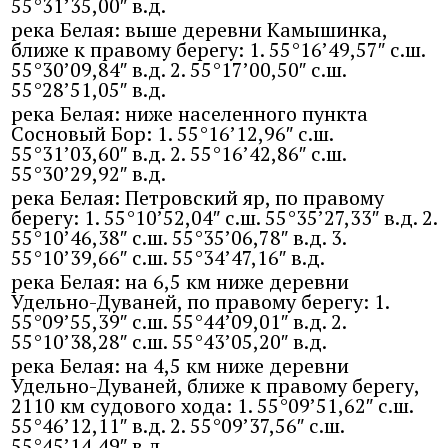
55°31’35,00″ в.д.
река Белая: выше деревни Камышинка,
ближе к правому берегу: 1. 55°16’49,57″ с.ш.
55°30’09,84″ в.д. 2. 55°17’00,50″ с.ш.
55°28’51,05″ в.д.
река Белая: ниже населенного пункта
Сосновый Бор: 1. 55°16’12,96″ с.ш.
55°31’03,60″ в.д. 2. 55°16’42,86″ с.ш.
55°30’29,92″ в.д.
река Белая: Петровский яр, по правому
берегу: 1. 55°10’52,04″ с.ш. 55°35’27,33″ в.д. 2.
55°10’46,38″ с.ш. 55°35’06,78″ в.д. 3.
55°10’39,66″ с.ш. 55°34’47,16″ в.д.
река Белая: на 6,5 км ниже деревни
Удельно-Дуваней, по правому берегу: 1.
55°09’55,39″ с.ш. 55°44’09,01″ в.д. 2.
55°10’38,28″ с.ш. 55°43’05,20″ в.д.
река Белая: на 4,5 км ниже деревни
Удельно-Дуваней, ближе к правому берегу,
2110 км судового хода: 1. 55°09’51,62″ с.ш.
55°46’12,11″ в.д. 2. 55°09’37,56″ с.ш.
55°45’14,49″ в.д.