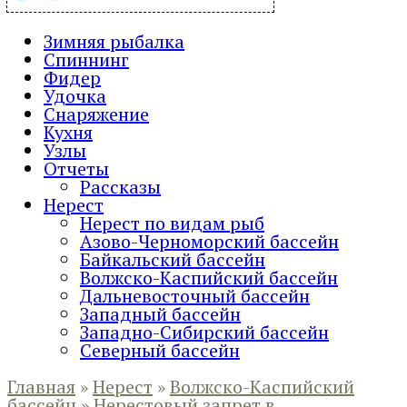
Зимняя рыбалка
Спиннинг
Фидер
Удочка
Снаряжение
Кухня
Узлы
Отчеты
Рассказы
Нерест
Нерест по видам рыб
Азово-Черноморский бассейн
Байкальский бассейн
Волжско-Каспийский бассейн
Дальневосточный бассейн
Западный бассейн
Западно-Сибирский бассейн
Северный бассейн
Главная
»
Нерест
»
Волжско-Каспийский
бассейн
»
Нерестовый запрет в