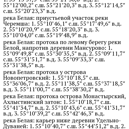
55°12’00,2″ с.ш. 55°21’20,3″ в.д. 3. 55°12’14,5″
с.ш. 55°20’23,3″ в.д.
река Белая: приустьевой участок реки
Черемша: 1. 55°10’46,1″ с.ш. 55°17’49,6″ в.д.
2. 55°10’20,9″ с.ш. 55°18’20,3″ в.д. 3.
55°10’04,0″ с.ш. 55°19’48,9″ в.д.
река Белая: протока по левому берегу реки
Белой, напротив деревни Мансурово: 1.
55°09’49,8″ с.ш. 55°30’35,5″ в.д. 2. 55°09’11,7″
с.ш. 55°31’51,7″ в.д. 3. 55°09’33,3″ с.ш.
55°31’38,5″ в.д.
река Белая: протока у острова
Новопетровский: 1. 55°10’18,5″ с.ш.
55°36’06,7″ в.д. 2. 55°11’38,5″ с.ш. 55°37’18,5″
в.д. 3. 55°11’00,7″ с.ш. 55°38’30,2″ в.д.
река Белая: протока острова Монастырский,
Ахлыстинский затон: 1. 55°10’18,7″ с.ш.
55°41’34,7″ в.д. 2. 55°10’43,6″ с.ш. 55°41’31,7″
в.д. 3. 55°10’39,2″ с.ш. 55°42’46,3″ в.д.
река Белая: карьер ниже деревни Удельно-
Дуваней: 1. 55°10’40,7″ с.ш. 55°44’51,2″ в.д. 2.