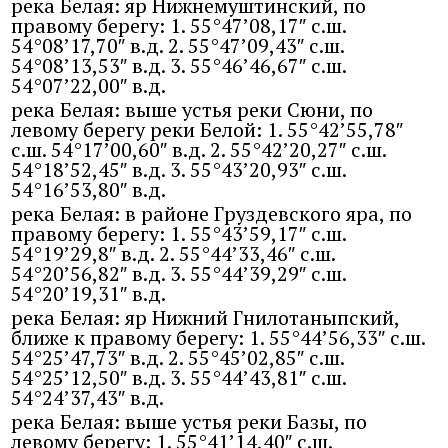
река Белая: яр Нижнемуштинский, по
правому берегу: 1. 55°47’08,17″ с.ш.
54°08’17,70″ в.д. 2. 55°47’09,43″ с.ш.
54°08’13,53″ в.д. 3. 55°46’46,67″ с.ш.
54°07’22,00″ в.д.
река Белая: выше устья реки Сюни, по
левому берегу реки Белой: 1. 55°42’55,78″
с.ш. 54°17’00,60″ в.д. 2. 55°42’20,27″ с.ш.
54°18’52,45″ в.д. 3. 55°43’20,93″ с.ш.
54°16’53,80″ в.д.
река Белая: в районе Груздевского яра, по
правому берегу: 1. 55°43’59,17″ с.ш.
54°19’29,8″ в.д. 2. 55°44’33,46″ с.ш.
54°20’56,82″ в.д. 3. 55°44’39,29″ с.ш.
54°20’19,31″ в.д.
река Белая: яр Нижний Гнилотаныпский,
ближе к правому берегу: 1. 55°44’56,33″ с.ш.
54°25’47,73″ в.д. 2. 55°45’02,85″ с.ш.
54°25’12,50″ в.д. 3. 55°44’43,81″ с.ш.
54°24’37,43″ в.д.
река Белая: выше устья реки Базы, по
левому берегу: 1. 55°41’14,40″ с.ш.