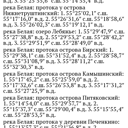
в.д. 3. 55°25’55,6″ с.ш. 55°14’55,4″ в.д.
река Белая: протока у острова
Нижнетруштинский: 1. 55°25’02,1″ с.ш.
55°17’16,0″ в.д. 2. 55°26’31,6″ с.ш. 55°18’58,6″
в.д. 3. 55°26’02,3″ с.ш. 55°19’12,1″ в.д.
река Белая: озеро Лебяжье: 1. 55°29’47,9″ с.ш.
55°27’38,8″ в.д. 2. 55°29’53,2″ с.ш. 55°28’42,2″
в.д. 3. 55°29’51,9″ с.ш. 55°28’49,0″ в.д.
река Белая: протока острова Бирский: 1.
55°29’38,1″ с.ш. 55°31’52,4″ в.д. 2. 55°28’58,7″
с.ш. 55°31’08,9″ в.д. 3. 55°28’11,2″ с.ш.
55°32’30,3″ в.д.
река Белая: протока острова Камышинский:
1. 55°17’45,2″ с.ш. 55°25’59,0″ в.д. 2.
55°17’32,6″ с.ш. 55°26’53,8″ в.д. 3. 55°17’31,2″
с.ш. 55°27’25,9″ в.д.
река Белая: протока острова Питяковский:
1. 55°14’54,0″ с.ш. 55°29’57,7″ в.д. 2.
55°15’37,3″ с.ш. 55°29’00,4″ в.д. 3. 55°15’55,4″
с.ш. 55°28’53,5″ в.д.
река Белая: протока у деревни Печенкино:
1. 55°13’57,3″ с.ш. 55°21’36,8″ в.д. 2.