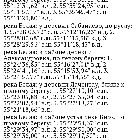
55°12’31,62″ в.д. 2. 55°35’24,95″ с.ш.
55°11’57,17″ в.д. 3. 55°35’45,47″ с.ш.
55°11’23,80″ в.д.
река Белая: у деревни Сабанаево, по руслу:
1. 55°28’03,73″ с.ш. 55°12’16,23″ в.д. 2.
55°28’07,68″ с.ш. 55°11’15,98″ в.д. 3.
55°28’29,53″ с.ш. 55°11’18,45″ в.д.
река Белая: в районе деревни
Александровка, по левому берегу: 1.
55°24’36,85″ с.ш. 55°16’27,01″ в.д. 2.
55°24’41,16″ с.ш. 55°15’53,94″ в.д. 3.
55°24’57,77″ с.ш. 55°15’14,55″ в.д.
река Белая: у деревни Лачентау, ближе к
правому берегу: 1. 55°27’10,10″ с.ш.
55°23’05,88″ в.д. 2. 55°27’35,04″ с.ш.
55°22’02,54″ в.д. 3. 55°27’18,27″ с.ш.
55°21’18,66″ в.д.
река Белая: в районе устья реки Бирь, по
правому берегу: 1. 55°29’54,37″ с.ш.
55°29’34,97″ в.д. 2. 55°29’50,00″ с.ш.
55°29’36,00″ в.д. 3. 55°29’17,50″ с.ш.