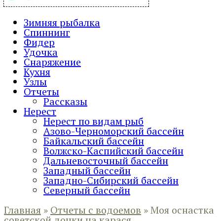
Зимняя рыбалка
Спиннинг
Фидер
Удочка
Снаряжение
Кухня
Узлы
Отчеты
Рассказы
Нерест
Нерест по видам рыб
Азово-Черноморский бассейн
Байкальский бассейн
Волжско-Каспийский бассейн
Дальневосточный бассейн
Западный бассейн
Западно-Сибирский бассейн
Северный бассейн
Главная
»
Отчеты с водоемов
»
Моя оснастка
советской донки на карася