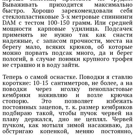
Вываживать приходится максимально
быстро. Хорошо зарекомендовали себя
стеклопластиковые 3-х метровые спиннинги
DAM с тестом 100-150 грамм. Или средней
мощности карповые удилища. Подсачек
применять не нужно так как снасти
надежные, с запасом прочности, места на
берегу мало, всяких крюков, об которые
можно порвать подсак много, да и берег
пологий, в случае поимки крупного трофея
не страшно и в воду зайти.
Теперь о самой оснастке. Поводки я ставлю
короткие: 10-15 сантиметров, не более, а на
поводки через иголку пенопластовые
кембрики наживляю и возле крючка
стопорю. Это позволяет избежать
постоянных зацепов, т. к. размер кембриков
подбираю такой, чтобы пучок червей на
плаву держался, дно не цеплял. Червей
пучком, как мотыля зимой насаживаю, да
обстригаю копенкой, меняю постоянно,