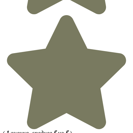
(
1
оценка, среднее
5
из
5
)