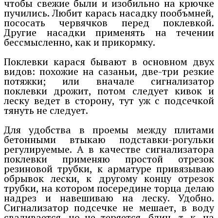
чтобы свежие были и изобильно на крючке
пучились. Любит карась насадку пообъмней,
пососать червячков перед поклевкой.
Другие насадки применять на течении
бессмысленно, как и прикормку.
Поклевки карася бывают в основном двух
видов: похожие на сазаньи, две-три резкие
потяжки; или вначале сигнализатор
поклевки дрожит, потом следует кивок и
леску ведет в сторону, тут уж с подсечкой
тянуть не следует.
Для удобства в проемы между плитами
бетонными втыкаю подставки-рогульки
регулируемые. А в качестве сигнализатора
поклевки применяю простой отрезок
резиновой трубки, к арматуре привязываю
обрывок лески, к другому концу отрезок
трубки, на котором посередине торца делаю
надрез и навешиваю на леску. Удобно.
Сигнализатор подсечке не мешает, в воду
сваливается, но не теряется, блин, т. к. на