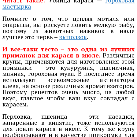
Читать также:
Убийца карася —
гороховая
мастырка
Помните о том, что цепляя мотыля или
опарыша, вы рискуете ловить мелкую рыбу,
поэтому из животных наживок в июле
лучшее это червь –
выползок
.
И все-таки тесто – это одна из лучших
приманок для карася в июле.
Различные
крупы, применяются для изготовления этой
приманки – это кукурузная, пшеничная,
манная, гороховая мука. В последнее время
используют всевозможные активаторы
клева, на основе различных ароматизаторов.
Поэтому рецептов очень много, на любой
вкус, главное чтобы ваш вкус совпадал с
карасем.
Перловка, пшеница – эти насадки,
запаренные в кипятке, тоже используются
для ловли карася в июле. К тому же крупу
подбрасывают и в качестве прикормки для