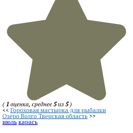
(
1
оценка, среднее
5
из
5
)
<<
Гороховая мастырка для рыбалки
Озеро Волго Тверская область
>>
июль
карась