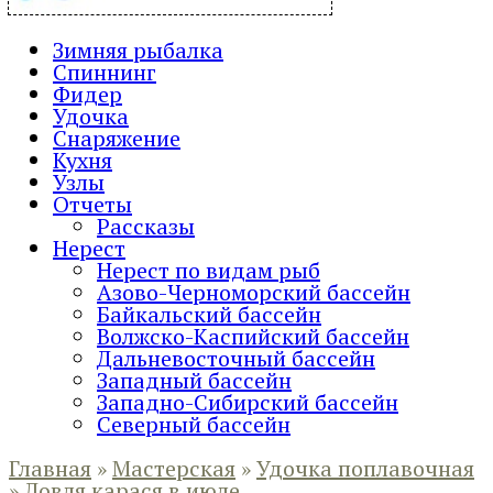
Зимняя рыбалка
Спиннинг
Фидер
Удочка
Снаряжение
Кухня
Узлы
Отчеты
Рассказы
Нерест
Нерест по видам рыб
Азово-Черноморский бассейн
Байкальский бассейн
Волжско-Каспийский бассейн
Дальневосточный бассейн
Западный бассейн
Западно-Сибирский бассейн
Северный бассейн
Главная
»
Мастерская
»
Удочка поплавочная
»
Ловля карася в июле