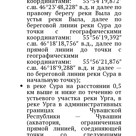
координатами: 55°54’19,872″
с.ш. 46°23’48,228″ в.д. и далее по
правому берегу реки Выла до
устья реки Выла, далее по
береговой линии реки Сура до
точки с географическими
координатами: 55°56’19,392″
с.ш. 46°18’18,756″ в.д., далее по
прямой линии до точки с
географическими
координатами: 55°56’21,876″
с.ш. 46°18’9,288″ в.д. и далее —
по береговой линии реки Сура в
начальную точку);
в реке Сура на расстоянии 0,5
км выше и ниже по течению от
устьевого участка реки Урга, в
реке Урга в административных
границах Чувашской
Республики — Чувашии
(акватория, ограниченная
прямой линией, соединяющей
точки со следующими