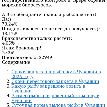
морских биоресурсов.
А Вы соблюдаете правила рыболовства?!
Да:)
70.24%
Придерживаюсь, но не всегда получается(:
18.17%
Браконьерство только растет(:
4.05%
Я сам браконьер!
7.53%
Проголосовало:
22949
Содержание
Сроки запрета на рыбалку в Чувашии в
2026 году
Сроки нерестового запрета в Чувашии
Какую рыбу запрещено ловить в
Чувашии
Размер рыбы разрешенный к вылову в
Чувашии
Суточная норма вылова рыбы в Чувашии