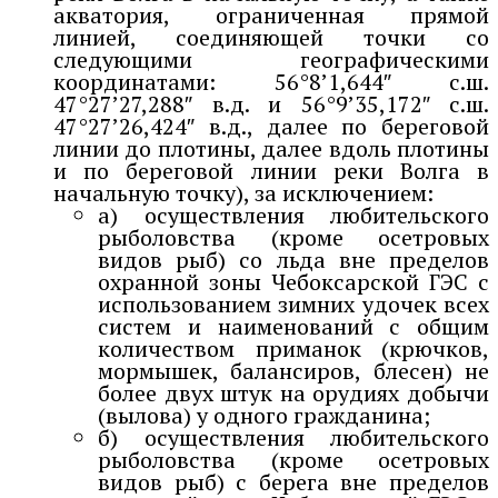
акватория, ограниченная прямой
линией, соединяющей точки со
следующими географическими
координатами: 56°8’1,644″ с.ш.
47°27’27,288″ в.д. и 56°9’35,172″ с.ш.
47°27’26,424″ в.д., далее по береговой
линии до плотины, далее вдоль плотины
и по береговой линии реки Волга в
начальную точку), за исключением:
а) осуществления любительского
рыболовства (кроме осетровых
видов рыб) со льда вне пределов
охранной зоны Чебоксарской ГЭС с
использованием зимних удочек всех
систем и наименований с общим
количеством приманок (крючков,
мормышек, балансиров, блесен) не
более двух штук на орудиях добычи
(вылова) у одного гражданина;
б) осуществления любительского
рыболовства (кроме осетровых
видов рыб) с берега вне пределов