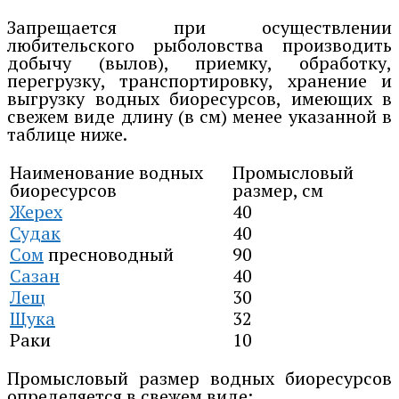
Запрещается при осуществлении
любительского рыболовства производить
добычу (вылов), приемку, обработку,
перегрузку, транспортировку, хранение и
выгрузку водных биоресурсов, имеющих в
свежем виде длину (в см) менее указанной в
таблице ниже.
Наименование водных
Промысловый
биоресурсов
размер, см
Жерех
40
Судак
40
Сом
пресноводный
90
Сазан
40
Лещ
30
Щука
32
Раки
10
Промысловый размер водных биоресурсов
определяется в свежем виде: