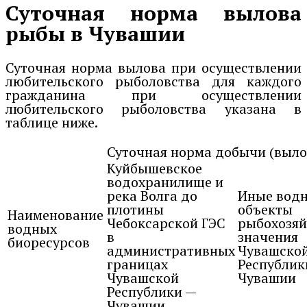
Суточная норма вылова
рыбы в Чувашии
Суточная норма вылова при осуществлении
любительского рыболовства для каждого
гражданина при осуществлении
любительского рыболовства указана в
таблице ниже.
Суточная норма добычи (вылов
Куйбышевское
водохранилище и
река Волга до
Иные вод
плотины
объекты
Наименование
Чебоксарской ГЭС
рыбохозяй
водных
в
значения
биоресурсов
административных
Чувашско
границах
Республик
Чувашской
Чувашии
Республики —
Чувашии