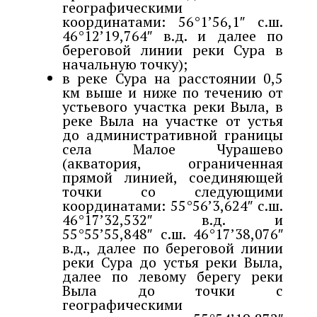
географическими
координатами: 56°1’56,1″ с.ш.
46°12’19,764″ в.д. и далее по
береговой линии реки Сура в
начальную точку);
в реке Сура на расстоянии 0,5
км выше и ниже по течению от
устьевого участка реки Выла, в
реке Выла на участке от устья
до административной границы
села Малое Чурашево
(акватория, ограниченная
прямой линией, соединяющей
точки со следующими
координатами: 55°56’3,624″ с.ш.
46°17’32,532″ в.д. и
55°55’55,848″ с.ш. 46°17’38,076″
в.д., далее по береговой линии
реки Сура до устья реки Выла,
далее по левому берегу реки
Выла до точки с
географическими