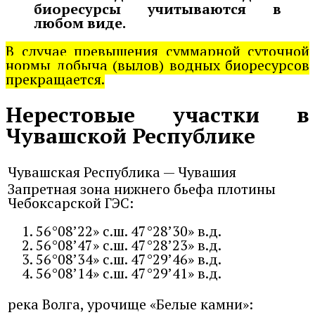
биоресурсы учитываются в
любом виде.
В случае превышения суммарной суточной
нормы добыча (вылов) водных биоресурсов
прекращается.
Нерестовые участки в
Чувашской Республике
Чувашская Республика — Чувашия
Запретная зона нижнего бьефа плотины
Чебоксарской ГЭС:
56°08’22» с.ш. 47°28’30» в.д.
56°08’47» с.ш. 47°28’23» в.д.
56°08’34» с.ш. 47°29’46» в.д.
56°08’14» с.ш. 47°29’41» в.д.
река Волга, урочище «Белые камни»: