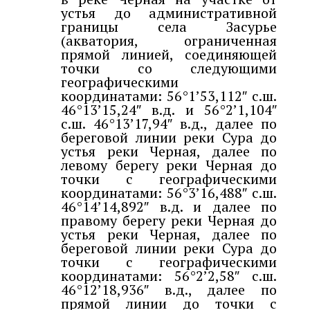
устья до административной
границы села Засурье
(акватория, ограниченная
прямой линией, соединяющей
точки со следующими
географическими
координатами: 56°1’53,112″ с.ш.
46°13’15,24″ в.д. и 56°2’1,104″
с.ш. 46°13’17,94″ в.д., далее по
береговой линии реки Сура до
устья реки Черная, далее по
левому берегу реки Черная до
точки с географическими
координатами: 56°3’16,488″ с.ш.
46°14’14,892″ в.д. и далее по
правому берегу реки Черная до
устья реки Черная, далее по
береговой линии реки Сура до
точки с географическими
координатами: 56°2’2,58″ с.ш.
46°12’18,936″ в.д., далее по
прямой линии до точки с