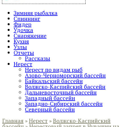
Зимняя рыбалка
Спиннинг
Фидер
Удочка
Снаряжение
Кухня
Узлы
Отчеты
Рассказы
Нерест
Нерест по видам рыб
Азово-Черноморский бассейн
Байкальский бассейн
Волжско-Каспийский бассейн
Дальневосточный бассейн
Западный бассейн
Западно-Сибирский бассейн
Северный бассейн
Главная
»
Нерест
»
Волжско-Каспийский
бассейн
»
Нерестовый запрет в Чувашии на