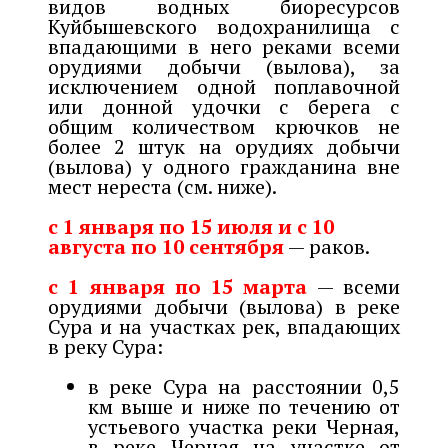
видов водных биоресурсов
Куйбышевского водохранилища с
впадающими в него реками всеми
орудиями добычи (вылова), за
исключением одной поплавочной
или донной удочки с берега с
общим количеством крючков не
более 2 штук на орудиях добычи
(вылова) у одного гражданина вне
мест нереста (см. ниже).
с 1 января по 15 июля и с 10
августа по 10 сентября
— раков.
с 1 января по 15 марта
— всеми
орудиями добычи (вылова) в реке
Сура и на участках рек, впадающих
в реку Сура:
в реке Сура на расстоянии 0,5
км выше и ниже по течению от
устьевого участка реки Черная,
в реке Черная на участке от