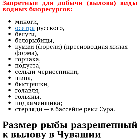
Запретные для добычи (вылова) виды
водных биоресурсов:
миноги,
осетра
русского,
белуги,
белорыбицы,
кумжи (форели) (пресноводная жилая
форма),
горчака,
подуста,
сельди-черноспинки,
шипа,
быстрянки,
голавля,
гольяны,
подкаменщика;
стерляди — в бассейне реки Сура.
Размер рыбы разрешенный
к вылову в Чувашии