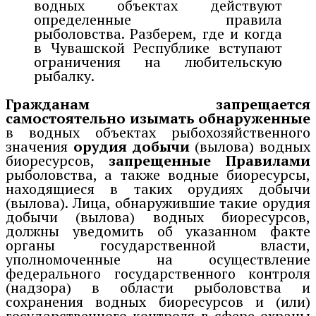
водных объектах действуют
определенные правила
рыболовства. Разберем, где и когда
в Чувашской Республике вступают
ограничения на любительскую
рыбалку.
Гражданам запрещается
самостоятельно изымать обнаруже
нные
в водных объектах рыбохозяйственного
значения
орудия добычи
(вылова) водных
биоресурсов,
запрещенные Правилами
рыболовства, а также водные биоресурсы,
находящиеся в таких орудиях добычи
(вылова). Лица, обнаружившие такие орудия
добычи (вылова) водных биоресурсов,
должны уведомить об указанном факте
органы государственной власти,
уполномоченные на осуществление
федерального государственного контроля
(надзора) в области рыболовства и
сохранения водных биоресурсов и (или)
государственного контроля в сфере охраны