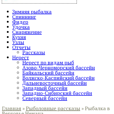
Зимняя рыбалка
Спиннинг
Фидер
Удочка
Снаряжение
Кухня
Узлы
Отчеты
Рассказы
Нерест
Нерест по видам рыб
Азово-Черноморский бассейн
Байкальский бассейн
Волжско-Каспийский бассейн
Дальневосточный бассейн
Западный бассейн
Западно-Сибирский бассейн
Северный бассейн
Главная
»
Рыболовные рассказы
»
Рыбалка в
Верховье Немана