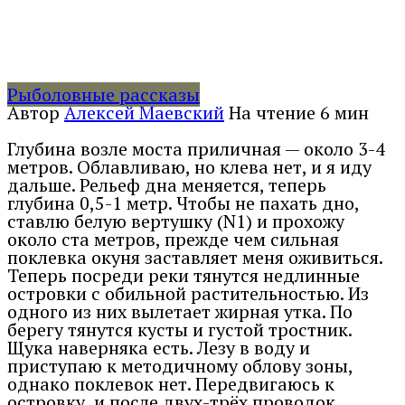
Рыболовные рассказы
Автор
Алексей Маевский
На чтение
6 мин
Глубина возле моста приличная — около 3-4
метров. Облавливаю, но клева нет, и я иду
дальше. Рельеф дна меняется, теперь
глубина 0,5-1 метр. Чтобы не пахать дно,
ставлю белую вертушку (N1) и прохожу
около ста метров, прежде чем сильная
поклевка окуня заставляет меня оживиться.
Теперь посреди реки тянутся недлинные
островки с обильной растительностью. Из
одного из них вылетает жирная утка. По
берегу тянутся кусты и густой тростник.
Щука наверняка есть. Лезу в воду и
приступаю к методичному облову зоны,
однако поклевок нет. Передвигаюсь к
островку, и после двух-трёх проводок