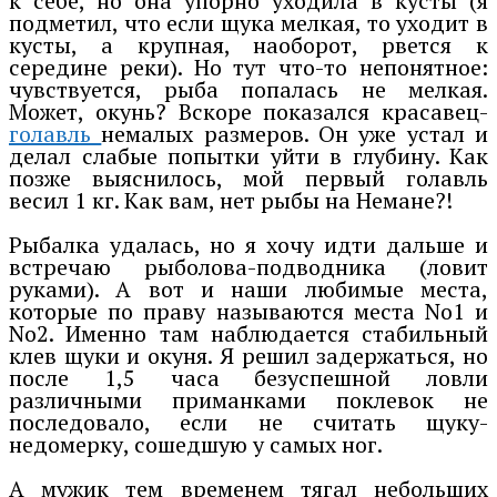
к себе, но она упорно уходила в кусты (я
подметил, что если щука мелкая, то уходит в
кусты, а крупная, наоборот, рвется к
середине реки). Но тут что-то непонятное:
чувствуется, рыба попалась не мелкая.
Может, окунь? Вскоре показался красавец-
голавль
немалых размеров. Он уже устал и
делал слабые попытки уйти в глубину. Как
позже выяснилось, мой первый голавль
весил 1 кг. Как вам, нет рыбы на Немане?!
Рыбалка удалась, но я хочу идти дальше и
встречаю рыболова-подводника (ловит
руками). А вот и наши любимые места,
которые по праву называются места No1 и
No2. Именно там наблюдается стабильный
клев щуки и окуня. Я решил задержаться, но
после 1,5 часа безуспешной ловли
различными приманками поклевок не
последовало, если не считать щуку-
недомерку, сошедшую у самых ног.
А мужик тем временем тягал небольших