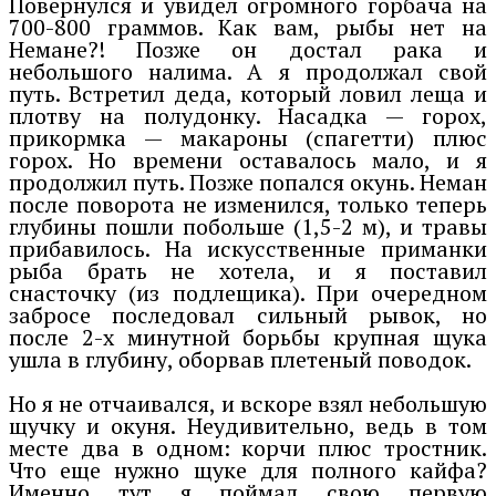
Повернулся и увидел огромного горбача на
700-800 граммов. Как вам, рыбы нет на
Немане?! Позже он достал рака и
небольшого налима. А я продолжал свой
путь. Встретил деда, который ловил леща и
плотву на полудонку. Насадка — горох,
прикормка — макароны (спагетти) плюс
горох. Но времени оставалось мало, и я
продолжил путь. Позже попался окунь. Неман
после поворота не изменился, только теперь
глубины пошли побольше (1,5-2 м), и травы
прибавилось. На искусственные приманки
рыба брать не хотела, и я поставил
снасточку (из подлещика). При очередном
забросе последовал сильный рывок, но
после 2-х минутной борьбы крупная щука
ушла в глубину, оборвав плетеный поводок.
Но я не отчаивался, и вскоре взял небольшую
щучку и окуня. Неудивительно, ведь в том
месте два в одном: корчи плюс тростник.
Что еще нужно щуке для полного кайфа?
Именно тут я поймал свою первую