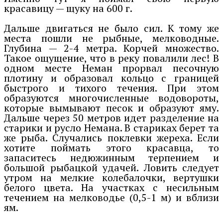
красавицу — щуку на 600 г.
Дальше двигаться не было сил. К тому же
места пошли не рыбные, мелководные.
Глубина — 2-4 метра. Корчей множество.
Такое ощущение, что в реку повалили лес! В
одном месте Неман прорвал песочную
плотину и образовал кольцо с границей
быстрого и тихого течения. При этом
образуются многочисленные водовороты,
которые вымывают песок и образуют яму.
Дальше через 50 метров идет разделение на
старики и русло Немана. В стариках берет та
же рыба. Случались поклевки жереха. Если
хотите поймать этого красавца, то
запаситесь недюжинным терпением и
большой рыбацкой удачей. Ловить следует
утром на мелкие колебалочки, вертушки
белого цвета. На участках с несильным
течением на мелководье (0,5-1 м) и вблизи
ям.