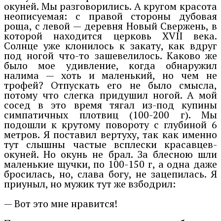
окуней. Мы разговорились. А кругом красота
неописуемая: с правой стороны дубовая
роща, с левой — деревня Новый Свержень, в
которой находится церковь XVII века.
Солнце уже клонилось к закату, как вдруг
под ногой что-то зашевелилось. Каково же
было мое удивление, когда обнаружил
налима — хоть и маленький, но чем не
трофей? Отпускать его не было смысла,
потому что слегка придушил ногой. А мой
сосед в это время тягал из-под купины
симпатичных плотвиц (100-200 г). Мы
подошли к крутому повороту с глубиной 6
метров. Я поставил вертуху, так как именно
тут слышны частые всплески красавцев-
окуней. Но окунь не брал. За блесною шли
маленькие щучки, по 100-150 г, а одна даже
бросилась, но, слава богу, не зацепилась. Я
приуныл, но мужик тут же взбодрил:
— Вот это мне нравится!