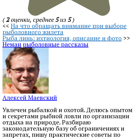
(
2
оценки, среднее
5
из
5
)
<<
На что обращать внимание при выборе
рыболовного жилета
Рыба линь: ихтиология, описание и фото
>>
Неман
рыболовные рассказы
Алексей Маевский
Увлечен рыбалкой и охотой. Делюсь опытом
и секретами рыбной ловли по организации
отдыха на природе. Разбираю
законодательную базу об ограничениях и
запретах, пишу практические советы по