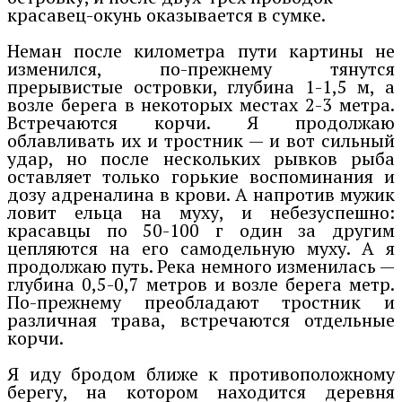
красавец-окунь оказывается в сумке.
Неман после километра пути картины не
изменился, по-прежнему тянутся
прерывистые островки, глубина 1-1,5 м, а
возле берега в некоторых местах 2-3 метра.
Встречаются корчи. Я продолжаю
облавливать их и тростник — и вот сильный
удар, но после нескольких рывков рыба
оставляет только горькие воспоминания и
дозу адреналина в крови. А напротив мужик
ловит ельца на муху, и небезуспешно:
красавцы по 50-100 г один за другим
цепляются на его самодельную муху. А я
продолжаю путь. Река немного изменилась —
глубина 0,5-0,7 метров и возле берега метр.
По-прежнему преобладают тростник и
различная трава, встречаются отдельные
корчи.
Я иду бродом ближе к противоположному
берегу, на котором находится деревня