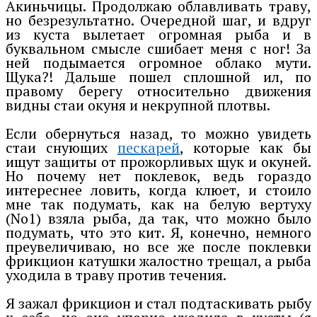
Акиньчицы. Продолжаю облавливать траву,
но безрезультатно. Очередной шаг, и вдруг
из куста вылетает огромная рыба и в
буквальном смысле сшибает меня с ног! За
ней подымается огромное облако мути.
Щука?! Дальше пошел сплошной ил, по
правому берегу относительно движения
видны стаи окуня и некрупной плотвы.
Если обернуться назад, то можно увидеть
стаи снующих
пескарей
, которые как бы
ищут защиты от прожорливых щук и окуней.
Но почему нет поклевок, ведь гораздо
интереснее ловить, когда клюет, и стоило
мне так подумать, как на белую вертуху
(No1) взяла рыба, да так, что можно было
подумать, что это кит. Я, конечно, немного
преувеличиваю, но все же после поклевки
фрикцион катушки жалостно трещал, а рыба
уходила в траву против течения.
Я зажал фрикцион и стал подтаскивать рыбу